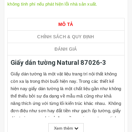
không tính phí nếu phát hiện lỗi nhà sản xuất.
MÔ TẢ
CHÍNH SÁCH & QUY ĐỊNH
ĐÁNH GIÁ
Giấy dán tường Natural 87026-3
Giấy dán tường là một vật liệu trang trí nội thất không
còn xa lạ trong thời buổi hiện nay. Trong các thiết kế
hiện nay giấy dán tường là một chất liệu gần như không
thể thiếu bởi sự đa dạng về mẫu mã cũng như khả
năng thích ứng với từng lối kiến trúc khác nhau. Không
đơn điệu như sơn hay đắt tiền như gạch ốp tường, giấy
dán tường mang lại vẻ đẹp mềm mại, sang trọng, tinh
tế và rất đa dạng về kiểu mẫu cho người dùng lựa
Xem thêm