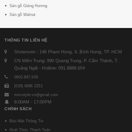
Sàn gỗ Giáng Hương
Sàn gỗ Walnut
THÔNG TIN LIÊN HỆ
Showroom : 146 Phạm Hùng, X. Bình Hưng, TP. HCM
CN Miền Trung: 990 Quang Trung, P. Cẩm Thành, T.
Quảng Ngãi - Hotline: 091.8888.654
0903.887.600
(028) 6686 2252
mocstyle.vn@gmail.com
8:00AM - 17:00PM
CHÍNH SÁCH
Bảo Mật Thông Tin
Hình Thức Thanh Toán