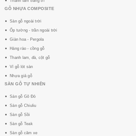
Thanh lam trang trí
GỖ NHỰA COMPOSITE
Sàn gỗ ngoài trời
Ốp tường - trần ngoài trời
Giàn hoa - Pergola
Hàng rào - cồng gỗ
Thanh lam, đà, cột gỗ
Vỉ gỗ lót sàn
Nhựa giả gỗ
SÀN GỖ TỰ NHIÊN
Sàn gỗ Gõ Đỏ
Sàn gỗ Chiuliu
Sàn gỗ Sồi
Sàn gỗ Teak
Sàn gỗ căm xe