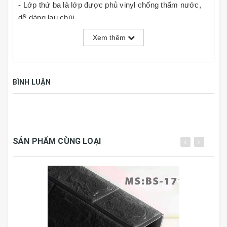
- Lớp thứ ba là lớp được phủ vinyl chống thấm nước,
dễ dàng lau chùi.
Thông tin sản phẩm :
Xem thêm
- Độ dày : 8mm
Sử dụng được cho tường bị bong tróc, ẩm mốc, tường
BÌNH LUẬN
xấu mà không cần xử lí hoặc sơn lại tường.
Thi công đơn giản, bạn chỉ cần vệ sinh bề mặt bong
tróc và dán lên theo ý thích của mình. Hoặc có thể kết
hợp với decal dán tường để nhà thêm đẹp nhé.
SẢN PHẨM CÙNG LOẠI
CÔNG DỤNG - KHÔNG GIAN SỬ DỤNG ĐƯỢC
XỐP
Các shop quần áo, studio ảnh, salon tóc, spa, coffe
,...vv....
- Quán ăn rất tốt vì có thể lau chùi khi dầu mỡ bắn.