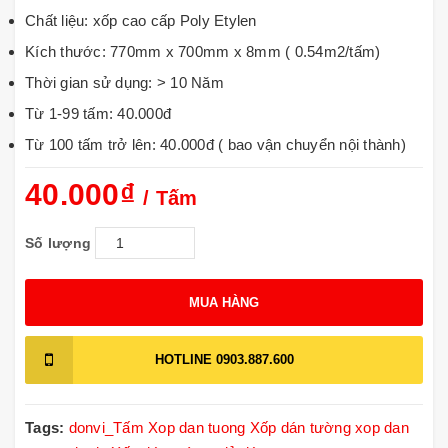
Chất liệu: xốp cao cấp Poly Etylen
Kích thước: 770mm x 700mm x 8mm ( 0.54m2/tấm)
Thời gian sử dụng: > 10 Năm
Từ 1-99 tấm: 40.000đ
Từ 100 tấm trở lên: 40.000đ ( bao vận chuyển nội thành)
40.000₫
/ Tấm
Số lượng
MUA HÀNG
HOTLINE
0903.887.600
Tags:
donvi_Tấm
Xop dan tuong
Xốp dán tường
xop dan