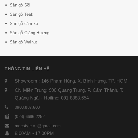
Sàn gỗ Sồi
Sàn gỗ Teak
Sàn gỗ căm xe
Sàn gỗ Giáng Hương
Sàn gỗ Walnut
THÔNG TIN LIÊN HỆ
Showroom : 146 Phạm Hùng, X. Bình Hưng, TP. HCM
CN Miền Trung: 990 Quang Trung, P. Cẩm Thành, T.
Quảng Ngãi - Hotline: 091.8888.654
0903.887.600
(028) 6686 2252
mocstyle.vn@gmail.com
8:00AM - 17:00PM