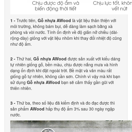
1 -
Trước tiên,
Gỗ nhựa
AWood
là vật liệu thân thiện với
môi trường, không bám bụi, dễ dàng làm sạch bằng xà
phòng và vòi nước. Tính ổn định về độ giản nở chiều (dài-
rộng-dày) giống với vật liệu nhôm khi thay đổi nhiệt độ cũng
như độ ẩm.
2 -
Thứ hai,
Gỗ nhựa AWood
được sản xuất với kiểu dáng
tự nhiên giống gỗ, bền màu, chịu được nắng mưa và hình
dạng ổn định khi đặt ngoài trời. Bề mặt và vân màu rất
giống gỗ tự nhiên, không cần sơn. Chính vì vậy mà khi bạn
sử dụng
Gỗ nhựa AWood
bạn sẽ cảm thấy gần gũi với
thiên nhiên.
3 -
Thứ ba, theo số liệu đã kiểm định và đo đạc được thì
sản phẩm
AWood
hấp thụ độ ẩm 3% sau 30 ngày ngập
nước.