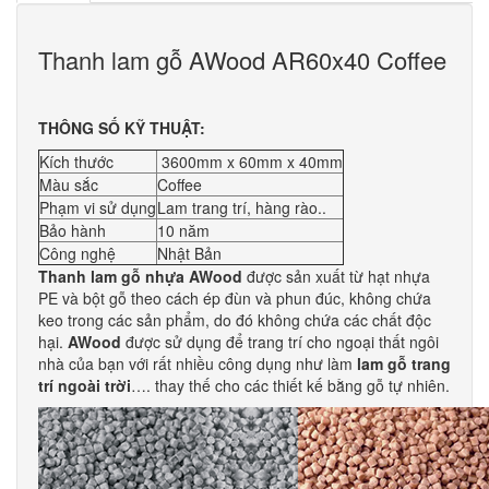
Thanh lam gỗ AWood AR60x40 Coffee
THÔNG SỐ KỸ THUẬT:
Kích thước
3600mm x 60mm x 40mm
Màu sắc
Coffee
Phạm vi sử dụng
Lam trang trí, hàng rào..
Bảo hành
10 năm
Công nghệ
Nhật Bản
Thanh lam gỗ nhựa
AWood
được sản xuất từ hạt nhựa
PE và bột gỗ theo cách ép đùn và phun đúc, không chứa
keo trong các sản phẩm, do đó không chứa các chất độc
hại.
AWood
được sử dụng để trang trí cho ngoại thất ngôi
nhà của bạn với rất nhiều công dụng như làm
lam gỗ trang
trí ngoài trời
…. thay thế cho các thiết kế bằng gỗ tự nhiên.