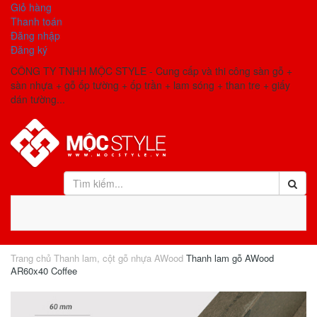
Giỏ hàng
Thanh toán
Đăng nhập
Đăng ký
CÔNG TY TNHH MỘC STYLE - Cung cấp và thi công sàn gỗ +
sàn nhựa + gỗ ốp tường + ốp trần + lam sóng + than tre + giấy
dán tường...
Trang chủ
Thanh lam, cột gỗ nhựa AWood
Thanh lam gỗ AWood
AR60x40 Coffee