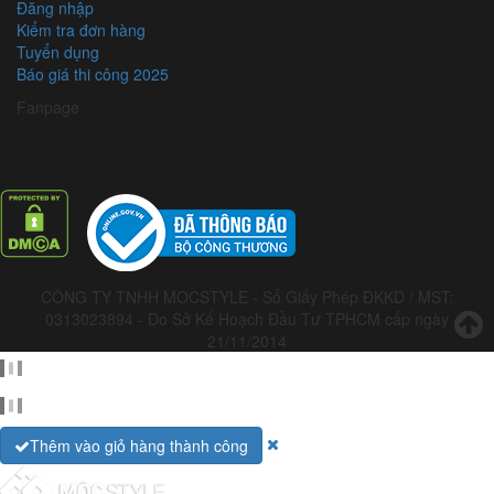
Đăng nhập
Kiểm tra đơn hàng
Tuyển dụng
Báo giá thi công 2025
Fanpage
CÔNG TY TNHH MOCSTYLE - Số Giấy Phép ĐKKD / MST:
0313023894 - Do Sở Kế Hoạch Đầu Tư TPHCM cấp ngày
21/11/2014
Thêm vào giỏ hàng thành công