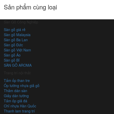
Sản phẩm cùng loại
Sàn Gỗ Công Nghiệp
Sàn gỗ giá rẻ
Sàn gỗ Malaysia
Sàn gỗ Ba Lan
Sàn gỗ Đức
Sàn gỗ Việt Nam
Sàn gỗ Áo
Sàn gỗ Bỉ
SÀN GỖ AROMA
Trang trí nội thất
Tấm ốp than tre
Ốp tường nhựa giả gỗ
Thảm dán sàn
Giấy dán tường
Tấm ốp giả đá
Chỉ nhựa Hàn Quốc
Thanh lam trang trí