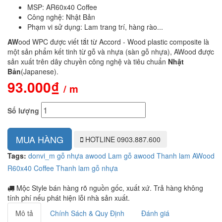
MSP: AR60x40 Coffee
Công nghệ: Nhật Bản
Phạm vi sử dụng: Lam trang trí, hàng rào...
AW
ood WPC được viết tắt từ Accord - Wood plastic composite là
một sản phẩm kết tinh từ gỗ và nhựa (sàn gỗ nhựa), AWood được
sản xuất trên dây chuyền công nghệ và tiêu chuẩn
Nhật
Bản
(Japanese).
93.000₫
/ m
Số lượng
MUA HÀNG
HOTLINE
0903.887.600
Tags:
donvi_m
gỗ nhựa awood
Lam gỗ awood
Thanh lam AWood
R60x40 Coffee
Thanh lam gỗ nhựa
Mộc Style bán hàng rõ nguồn gốc, xuất xứ. Trả hàng không
tính phí nếu phát hiện lỗi nhà sản xuất.
Mô tả
Chính Sách & Quy Định
Đánh giá