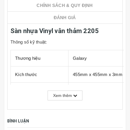
CHÍNH SÁCH & QUY ĐỊNH
ĐÁNH GIÁ
Sàn nhựa Vinyl vân thảm 2205
Thông số kỹ thuật:
Thương hiệu
Galaxy
Kích thước
455mm x 455mm x 3mm
Đóng gói
16 tấm, 3.31m2/thùng
Xem thêm
Công nghệ
Hàn Quốc
BÌNH LUẬN
Nước sản xuất
Việt Nam