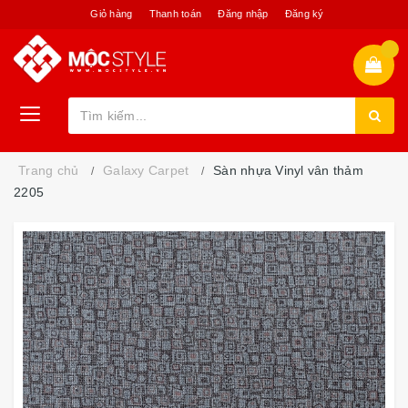
Giỏ hàng
Thanh toán
Đăng nhập
Đăng ký
Trang chủ
Galaxy Carpet
Sàn nhựa Vinyl vân thảm
2205