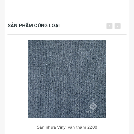
Những ưu điểm nổi bật của sàn nhựa Galaxy vân
thảm:
SẢN PHẨM CÙNG LOẠI
- Không cong vênh, mục nát mối mọt.
- Chống trơn trượt , an toàn cho người sử dụng.
- Có thể chống tia tử ngoại (UV).
- Không kháng nước (vệ sinh lau chùi đơn giản).
- Thành phần cấu tạo được kiểm nghiệm không
chứa các loại chất độc hại.
- Độ giãn nỡ vì nhiệt rất thấp
- Dễ dàng tạo hình cắt gọt , thi công và lắp đặt
đơn giản.
Sàn nhựa Vinyl vân thảm 2208