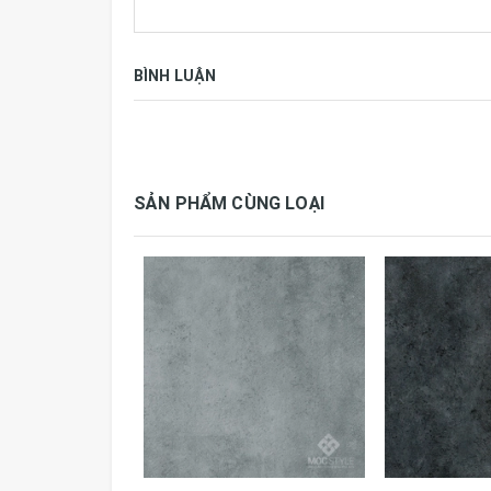
Đóng gói
16 tấm, 3.31m
BÌNH LUẬN
Công nghệ
Hàn Quốc
Nước sản xuất
Việt Nam
SẢN PHẨM CÙNG LOẠI
Những ưu điểm nổi bật của sàn nhựa Galax
- Không cong vênh, mục nát mối mọt.
- Chống trơn trượt , an toàn cho người 
- Có thể chống tia tử ngoại (UV).
- Không kháng nước (vệ sinh lau chùi đơ
- Thành phần cấu tạo được kiểm nghiệm 
- Độ giãn nỡ vì nhiệt rất thấp
- Dễ dàng tạo hình cắt gọt , thi công và l