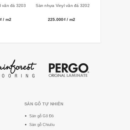
l vân đá 3203
Sàn nhựa Vinyl vân đá 3202
Sàn nhựa Vinyl
0₫
/ m2
225.000₫
/ m2
225.000
SÀN GỖ TỰ NHIÊN
Sàn gỗ Gõ Đỏ
Sàn gỗ Chiuliu