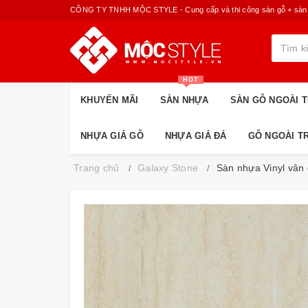
CÔNG TY TNHH MỘC STYLE - Cung cấp và thi công sàn gỗ + sàn nhựa
HOT
KHUYẾN MÃI
SÀN NHỰA
SÀN GỖ NGOÀI T
NHỰA GIẢ GỖ
NHỰA GIẢ ĐÁ
GỖ NGOÀI T
Trang chủ
Galaxy Stone
Sàn nhựa Vinyl vân