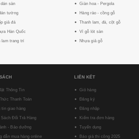
dán sàn
Giàn hoa - Pergola
dán tường
Hàng rào - cồng gỗ
p giả đá
Thanh lam, đà, cột gỗ
hựa Hàn Quốc
Vỉ gỗ lót sàn
lam trang trí
Nhựa giả gỗ
 SÁCH
LIÊN KẾT
ật Thông Tin
Giỏ hàng
Thức Thanh Toán
Đăng ký
 tin giao hàng
Đăng nhập
 Sách Đổi Trả Hàng
Kiểm tra đơn hàng
ành - Bảo dưỡng
Tuyển dụng
 dẫn mua hàng online
Báo giá thi công 2025