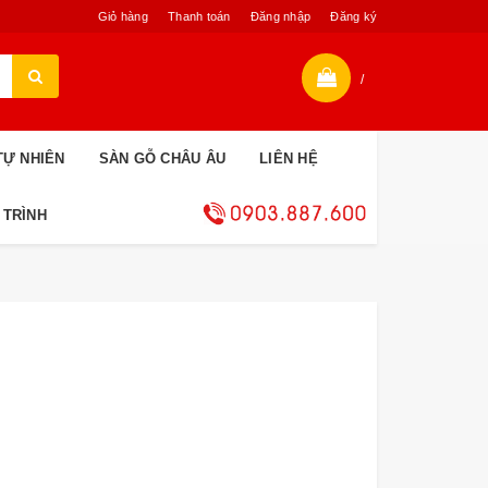
Giỏ hàng
Thanh toán
Đăng nhập
Đăng ký
/
TỰ NHIÊN
SÀN GỖ CHÂU ÂU
LIÊN HỆ
 TRÌNH