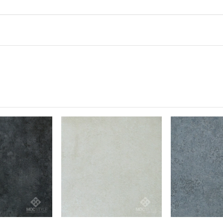
2/thùng
y vân đá:
sử dụng.
n giản).
không chứa các loại chất độc hại.
ắp đặt đơn giản.