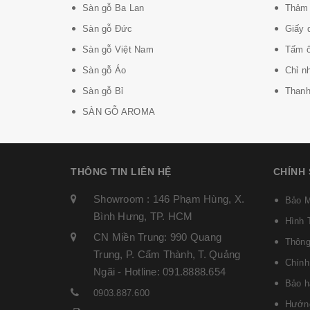
Sàn gỗ Ba Lan
Thảm 
Sàn gỗ Đức
Giấy 
Sàn gỗ Việt Nam
Tấm ố
Sàn gỗ Áo
Chỉ n
Sàn gỗ Bỉ
Thanh 
SÀN GỖ AROMA
THÔNG TIN LIÊN HỆ
CHÍNH
Showroom : 146 Phạm Hùng, X.
Bảo M
Bình Hưng, TP. HCM
Hình 
CN Miền Trung: 990 Quang
Thông
Trung, P. Cẩm Thành, T. Quảng
Chính
Ngãi - Hotline: 091.8888.654
Bảo h
0903.887.600
Hướng