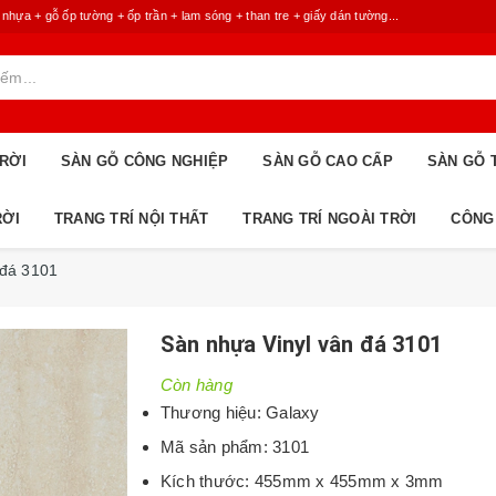
 + gỗ ốp tường + ốp trần + lam sóng + than tre + giấy dán tường...
RỜI
SÀN GỖ CÔNG NGHIỆP
SÀN GỖ CAO CẤP
SÀN GỖ 
RỜI
TRANG TRÍ NỘI THẤT
TRANG TRÍ NGOÀI TRỜI
CÔNG
 đá 3101
Sàn nhựa Vinyl vân đá 3101
Còn hàng
Thương hiệu: Galaxy
Mã sản phẩm: 3101
Kích thước: 455mm x 455mm x 3mm