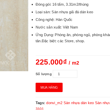
Đóng gói: 16 tấm, 3.31m2/thùng
Loại sàn: Sàn nhựa giả đá dán keo
Công nghệ: Hàn Quốc
Nước sản xuất: Việt Nam
Ứng Dụng: Phòng ăn, phòng ngủ, phòng khách,
tân.Đặc biệt: các Store, shop.
225.000₫
/ m2
Số lượng
MUA HÀNG
Tags:
donvi_m2
Sàn nhựa dán keo
Sàn nhựa
3101