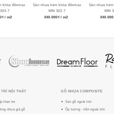
m khóa Winmax
Sàn nhựa hèm khóa Winmax
Sàn nhựa hèm
303-7
WM 302-7
WM 3
00₫
/ m2
340.000₫
/ m2
340.00
ghệ mới hiện đại & thân thiện với người sử dụng cũng như thân th
ắm và nhà bếp - khu vực ẩm ướt
 mặt sàn chống va đập cao hơn
hông dãn nở, co ngót
 tốt
 nặng.
TRÍ NỘI THẤT
GỖ NHỰA COMPOSITE
p than tre
Sàn gỗ ngoài trời
ờng nhựa giả gỗ
Ốp tường - trần ngoài trời