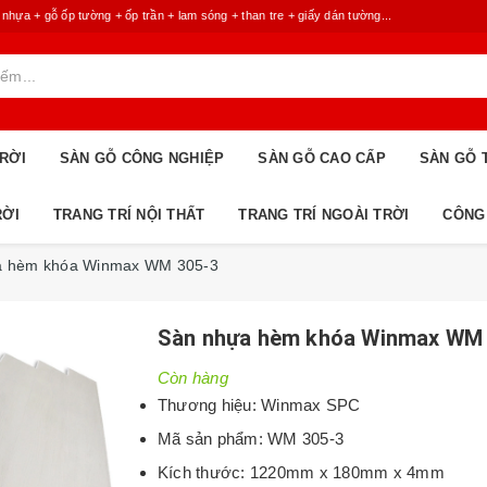
 + gỗ ốp tường + ốp trần + lam sóng + than tre + giấy dán tường...
RỜI
SÀN GỖ CÔNG NGHIỆP
SÀN GỖ CAO CẤP
SÀN GỖ 
RỜI
TRANG TRÍ NỘI THẤT
TRANG TRÍ NGOÀI TRỜI
CÔNG
a hèm khóa Winmax WM 305-3
Sàn nhựa hèm khóa Winmax WM 
Còn hàng
Thương hiệu: Winmax SPC
Mã sản phẩm: WM 305-3
Kích thước: 1220mm x 180mm x 4mm