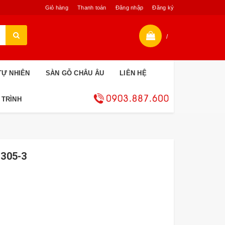
Giỏ hàng
Thanh toán
Đăng nhập
Đăng ký
/
TỰ NHIÊN
SÀN GỖ CHÂU ÂU
LIÊN HỆ
 TRÌNH
305-3