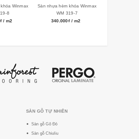
 khóa Winmax
Sàn nhựa hèm khóa Winmax
Sàn nhựa hèm 
19-8
WM 319-7
WM 31
0₫
/ m2
340.000₫
/ m2
340.000
iện với môi trường.
SÀN GỖ TỰ NHIÊN
Sàn gỗ Gõ Đỏ
Sàn gỗ Chiuliu