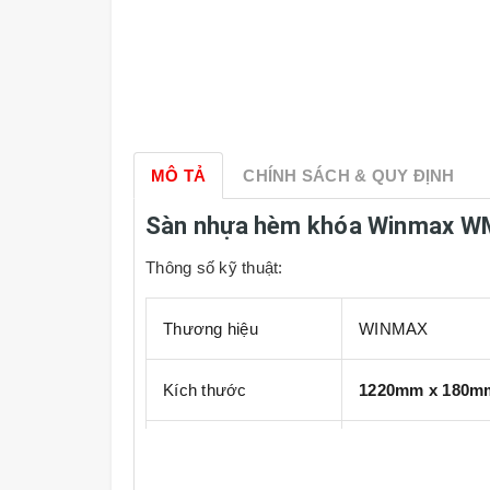
MÔ TẢ
CHÍNH SÁCH & QUY ĐỊNH
Sàn nhựa hèm khóa Winmax W
Thông số kỹ thuật:
Thương hiệu
WINMAX
Kích thước
1220mm x 180m
Đóng gói
10 tấm, 2.2m2/hộ