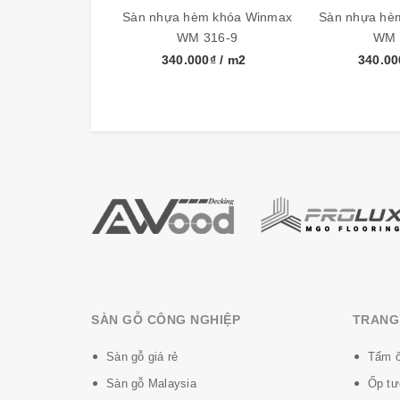
Sàn nhựa hèm khóa Winmax
Sàn nhựa hè
WM 316-9
WM 
340.000₫
/ m2
340.0
Winmax
được sản xuất trên dây chuyền công n
Những ưu điểm sàn nhựa
Winmax
:
- Không thấm nước, có thể lắp đặt ở phòng t
- Cốt cứng và hèm khóa liên kết chặt chẽ. Bề
- Ổn định trong môi trường có nhiệt độ cao, k
- Có thể lắp được trên sàn có độ phẳng không
- Không Formaldehyde, không có mùi hôi
- Không độc hại, không có thành phần kim loại
SÀN GỖ CÔNG NGHIỆP
TRANG 
Sàn gỗ giá rẻ
Tấm ố
Sàn gỗ Malaysia
Ốp tư