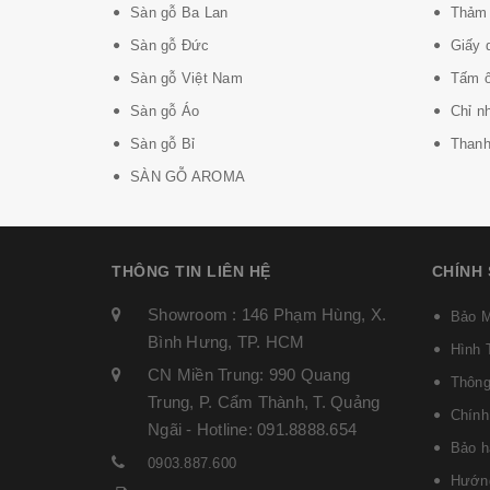
Sàn gỗ Ba Lan
Thảm 
Sàn gỗ Đức
Giấy 
Sàn gỗ Việt Nam
Tấm ố
Sàn gỗ Áo
Chỉ n
Sàn gỗ Bỉ
Thanh 
SÀN GỖ AROMA
THÔNG TIN LIÊN HỆ
CHÍNH
Showroom : 146 Phạm Hùng, X.
Bảo M
Bình Hưng, TP. HCM
Hình 
CN Miền Trung: 990 Quang
Thông
Trung, P. Cẩm Thành, T. Quảng
Chính
Ngãi - Hotline: 091.8888.654
Bảo h
0903.887.600
Hướng