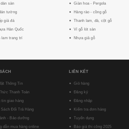
dán sàn
Giàn hoa - Pergola
dán tường
Hàng rào - cồng gỗ
p giả đá
Thanh lam, đà, cột gỗ
hựa Hàn Quốc
Vỉ gỗ lót sàn
lam trang trí
Nhựa giả gỗ
 SÁCH
LIÊN KẾT
ật Thông Tin
Giỏ hàng
Thức Thanh Toán
Đăng ký
 tin giao hàng
Đăng nhập
 Sách Đổi Trả Hàng
Kiểm tra đơn hàng
ành - Bảo dưỡng
Tuyển dụng
 dẫn mua hàng online
Báo giá thi công 2025