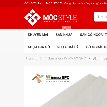
CÔNG TY TNHH MỘC STYLE - Cung cấp và thi công sàn gỗ + sàn nhựa
HOT
KHUYẾN MÃI
SÀN NHỰA
SÀN GỖ NGOÀI T
NHỰA GIẢ GỖ
NHỰA GIẢ ĐÁ
GỖ NGOÀI T
Trang chủ
Sàn nhựa WINMAX SPC
Sàn nhự