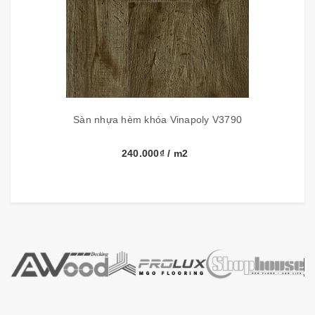
Đóng gói
14 tấm, 2.562m2/hộp
Tính năng Sàn Nhựa Vinapoly Spc:
- Chống mối 100%, chịu ngâm nước, không nấm móc,
Sàn nhựa hèm khóa Vinapoly V3790
kháng khuẩn
- Lắp đặt không cần keo, lắp bằng tay không cần dụng
240.000₫
/ m2
cụ, thi công không bụi không tiếng ồn.
- Chống trầy xước, trơn trượt, chịu va đập
- Tốt cho sức khỏe bởi cấu tạo từ nhựa nguyên sinh,
không keo, không thải mùi và formaldehyd
- Bề mặt vân gỗ đẹp tự nhiên, sang trọng, chống mài
mòn, không bám bẩn
- Vật liệu xanh, thân thiện môi trường, nhựa nguyên
sinh, chống cháy tàn thuốc và hóa chất ăn mòn.