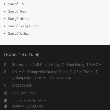
Sàn gỗ Sồi
Sàn gỗ Teak
Sàn gỗ căm xe
Sàn gỗ Giáng Hương
Sàn gỗ Walnut
THÔNG TIN LIÊN HỆ
Showroom : 146 Phạm Hùng, X. Bình Hưng, TP. HCM
CN Miền Trung: 990 Quang Trung, P. Cẩm Thành, T.
Quảng Ngãi - Hotline: 091.8888.654
0903.887.600
(028) 6686 2252
mocstyle.vn@gmail.com
8:00AM - 17:00PM