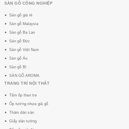
SÀN GỖ CÔNG NGHIỆP
Sàn gỗ giá rẻ
Sàn gỗ Malaysia
Sàn nhựa hèm khóa Aroma SPC bảo hành chất
lượng
15 năm
Sàn gỗ Ba Lan
Sàn gỗ Đức
Thành phần chất liệu cấu tạo và các lớp nói lên chất
Sàn gỗ Việt Nam
lượng và sức mạnh của Aroma Spc với lợi điểm sau:
Sàn gỗ Áo
Bề mặt không bay màu, chống mài mòn tốt nhất
Sàn gỗ Bỉ
Kết cấu nhựa SPC nên chống mối, không bám bụi và
SÀN GỖ AROMA
ẩm mốc.
Chịu nhiệt, không dẫn điện và chống nhiễu từ.
TRANG TRÍ NỘI THẤT
Chống thấm nước 100%, không trơn trượt.
Tấm ốp than tre
Chống ồn khi đi lại, cách âm và cách nhiệt, không bắt
Ốp tường nhựa giả gỗ
lửa.
Mặt vân nhám, chịu được đế giầy cao gót.
Thảm dán sàn
Họa tiết được in dập nổi tạo độ sần tự nhiên của các
Giấy dán tường
loại cây gỗ quí.