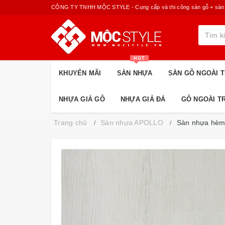
CÔNG TY TNHH MỘC STYLE - Cung cấp và thi công sàn gỗ + sàn nhựa
HOT
KHUYẾN MÃI
SÀN NHỰA
SÀN GỖ NGOÀI T
NHỰA GIẢ GỖ
NHỰA GIẢ ĐÁ
GỖ NGOÀI T
Trang chủ
Sàn nhựa APOLLO
Sàn nhựa hèm