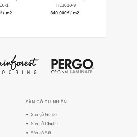
10-1
HL3010-9
HL301
0₫
/ m2
340.000₫
/ m2
340.000
SÀN GỖ TỰ NHIÊN
Sàn gỗ Gõ Đỏ
Sàn gỗ Chiuliu
Sàn gỗ Sồi