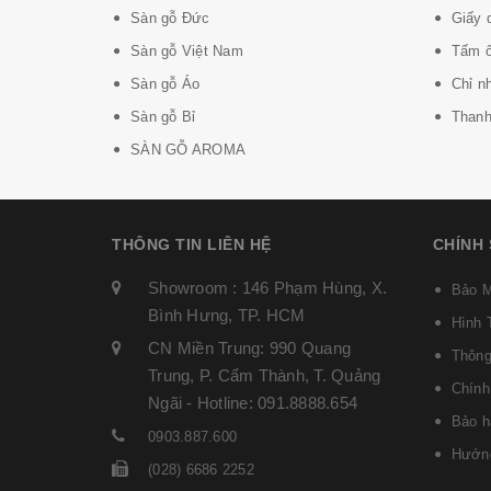
Sàn gỗ Đức
Giấy 
Sàn gỗ Việt Nam
Tấm ố
Sàn gỗ Áo
Chỉ n
Sàn gỗ Bỉ
Thanh 
SÀN GỖ AROMA
THÔNG TIN LIÊN HỆ
CHÍNH
Showroom : 146 Phạm Hùng, X.
Bảo M
Bình Hưng, TP. HCM
Hình 
CN Miền Trung: 990 Quang
Thông
Trung, P. Cẩm Thành, T. Quảng
Chính
Ngãi - Hotline: 091.8888.654
Bảo h
0903.887.600
Hướng
(028) 6686 2252