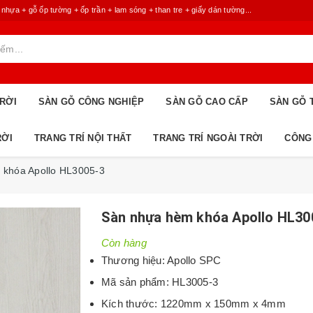
 + gỗ ốp tường + ốp trần + lam sóng + than tre + giấy dán tường...
RỜI
SÀN GỖ CÔNG NGHIỆP
SÀN GỖ CAO CẤP
SÀN GỖ 
RỜI
TRANG TRÍ NỘI THẤT
TRANG TRÍ NGOÀI TRỜI
CÔNG
 khóa Apollo HL3005-3
Sàn nhựa hèm khóa Apollo HL30
Còn hàng
Thương hiệu: Apollo SPC
Mã sản phẩm: HL3005-3
Kích thước: 1220mm x 150mm x 4mm