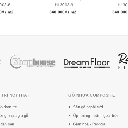
003-8
HL3003-9
HL30
m x 4mm
00₫
/ m2
340.000₫
/ m2
340.00
/hộp
ắm và nhà bếp - khu vực ẩm ướt
 mặt sàn chống va đập cao hơn
hông dãn nở, co ngót
 tốt
TRÍ NỘI THẤT
GỖ NHỰA COMPOSITE
 nặng.
p than tre
Sàn gỗ ngoài trời
ờng nhựa giả gỗ
Ốp tường - trần ngoài trời
dán sàn
Giàn hoa - Pergola