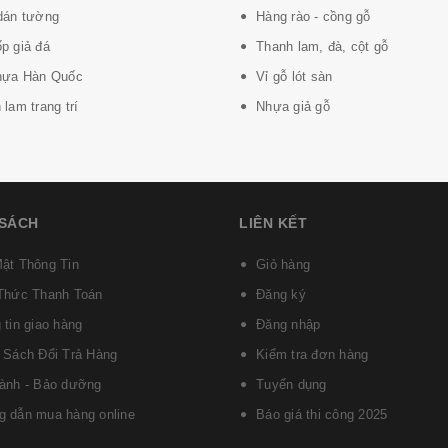
dán tường
Hàng rào - cồng gỗ
p giả đá
Thanh lam, đà, cột gỗ
hựa Hàn Quốc
Vỉ gỗ lót sàn
lam trang trí
Nhựa giả gỗ
 SÁCH
LIÊN KẾT
ật Thông Tin
Giỏ hàng
Thức Thanh Toán
Đăng ký
 tin giao hàng
Đăng nhập
 Sách Đổi Trả Hàng
Kiểm tra đơn hàng
ành - Bảo dưỡng
Tuyển dụng
 dẫn mua hàng online
Báo giá thi công 2025