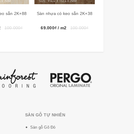
eo sẵn 2K+88
Sàn nhựa có keo sẵn 2K+38
Sàn nhựa có ke
loại vân gỗ tự nhiên. Mang đến cho bạn một
 kỹ thuật phù hợp với khí hậu Việt Nam, là vật
2
100.000₫
69.000₫
/ m2
100.000₫
69.000₫
/ m2
SÀN GỖ TỰ NHIÊN
Sàn gỗ Gõ Đỏ