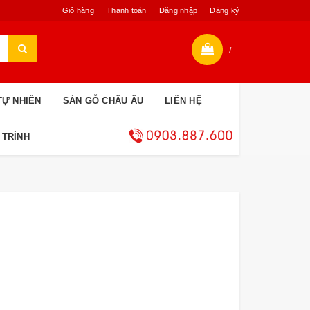
Giỏ hàng
Thanh toán
Đăng nhập
Đăng ký
/
TỰ NHIÊN
SÀN GỖ CHÂU ÂU
LIÊN HỆ
 TRÌNH