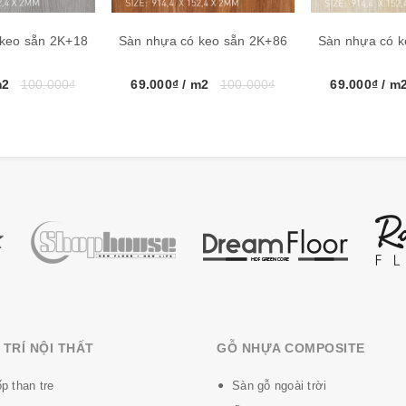
 keo sẵn 2K+18
Sàn nhựa có keo sẵn 2K+86
Sàn nhựa có k
o công nghệ tiên tiến của Hàn Quốc, mẩu mã đa dạng, với nhiều 
iệu nhẹ, dễ lắp đặt, có thể tái sử dụng nhiều lần, có những đặc tính
m2
100.000₫
69.000₫
/ m2
100.000₫
69.000₫
/ m
i trường.
a
:
o PVC ép mật độ cao
lại
a Melamine Resins
và chống tĩnh điện
 va đập
TRÍ NỘI THẤT
GỖ NHỰA COMPOSITE
p than tre
Sàn gỗ ngoài trời