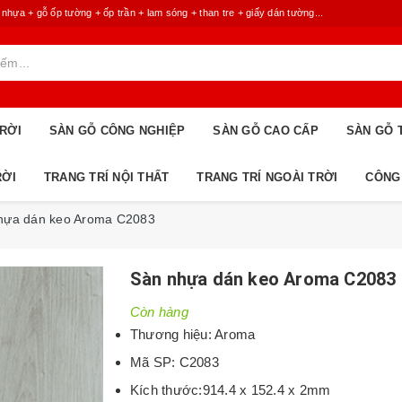
 + gỗ ốp tường + ốp trần + lam sóng + than tre + giấy dán tường...
RỜI
SÀN GỖ CÔNG NGHIỆP
SÀN GỖ CAO CẤP
SÀN GỖ 
RỜI
TRANG TRÍ NỘI THẤT
TRANG TRÍ NGOÀI TRỜI
CÔNG
hựa dán keo Aroma C2083
Sàn nhựa dán keo Aroma C2083
Còn hàng
Thương hiệu: Aroma
Mã SP: C2083
Kích thước:914.4 x 152.4 x 2mm