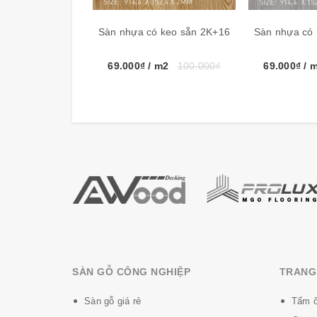
Công nghệ
Hàn Quốc
Sàn nhựa có keo sẵn 2K+16
Sàn nhựa có
Sàn nhựa vân gỗ Aroma
sản phẩm sản xuất the
sự trãi nghiệm về vật liệu lót sàn mới, là vật l
69.000₫
/ m2
100.000₫
69.000₫
/ 
liệu xanh rất thân thiện và góp phần bảo vệ mô
Những ưu điểm nổi bật của sàn nhựa
Arom
- Sàn nhựa Vinyl Aroma làm từ chất dẻ
- Êm bàn chân, không gây tiếng ồn khi đi 
- Chống cháy tàn thuốc nhờ có lớp nhự
- Chống ẩm, chống thấm, chống mối mọt 
- Chống xước, chống trơn trược và chịu
- Không cuốn mép, không mẻ cạnh.
SÀN GỖ CÔNG NGHIỆP
TRANG 
Sàn gỗ giá rẻ
Tấm ố