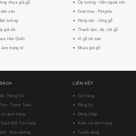
ờng nhựa giả gỗ
Ốp tường - trần ngoài trời
dán sàn
Giàn hoa - Pergola
dán tường
Hàng rào - cồng gỗ
p giả đá
Thanh lam, đà, cột gỗ
hựa Hàn Quốc
Vỉ gỗ lót sàn
lam trang trí
Nhựa giả gỗ
 SÁCH
LIÊN KẾT
ật Thông Tin
Giỏ hàng
Thức Thanh Toán
Đăng ký
 tin giao hàng
Đăng nhập
 Sách Đổi Trả Hàng
Kiểm tra đơn hàng
ành - Bảo dưỡng
Tuyển dụng