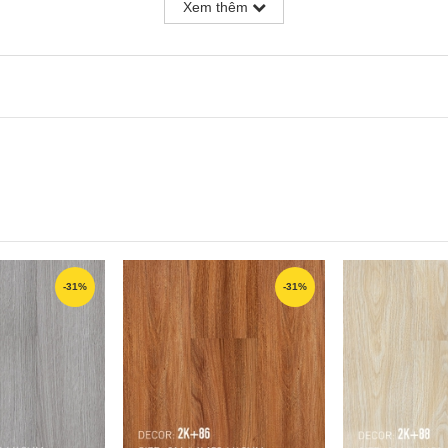
Xem thêm
-31%
-31%
4mm x 2mm
p