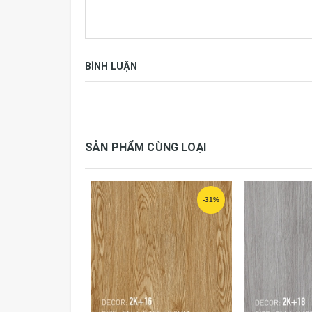
BÌNH LUẬN
SẢN PHẨM CÙNG LOẠI
Thông số kỹ thuật:
Thương hiệu
Aroma
-31%
Kích thước
914.4 mm x 152.
Đóng gói
24 tấm, 3.34m2/hộ