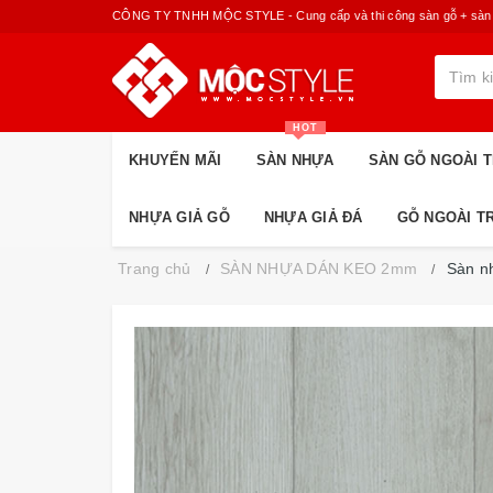
CÔNG TY TNHH MỘC STYLE - Cung cấp và thi công sàn gỗ + sàn nhựa
HOT
KHUYẾN MÃI
SÀN NHỰA
SÀN GỖ NGOÀI T
NHỰA GIẢ GỖ
NHỰA GIẢ ĐÁ
GỖ NGOÀI T
Trang chủ
SÀN NHỰA DÁN KEO 2mm
Sàn n