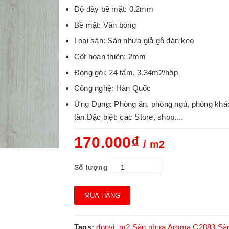
Độ dày bề mặt: 0.2mm
Bề mặt: Vân bóng
Loại sàn: Sàn nhựa giả gỗ dán keo
Cốt hoàn thiện: 2mm
Đóng gói: 24 tấm, 3.34m2/hộp
Công nghệ: Hàn Quốc
Ứng Dụng: Phòng ăn, phòng ngủ, phòng khách,
tân.Đặc biệt: các Store, shop....
170.000₫
/ m2
Số lượng
MUA HÀNG
Tags:
donvi_m2
Sàn nhựa Aroma C2083
Sà