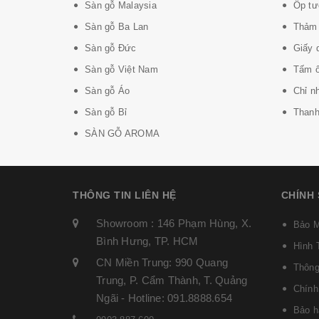
Sàn gỗ Malaysia
Ốp tư
Sàn gỗ Ba Lan
Thảm 
Sàn gỗ Đức
Giấy 
Sàn gỗ Việt Nam
Tấm ố
Sàn gỗ Áo
Chỉ n
Sàn gỗ Bỉ
Thanh 
SÀN GỖ AROMA
THÔNG TIN LIÊN HỆ
CHÍNH
Showroom : 146 Phạm Hùng, X.
Bảo M
Bình Hưng, TP. HCM
Hình 
CN Miền Trung: 990 Quang
Thông
Trung, P. Cẩm Thành, T. Quảng
Chính
Ngãi - Hotline: 091.8888.654
Bảo h