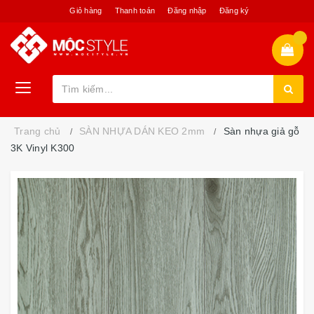
Giỏ hàng
Thanh toán
Đăng nhập
Đăng ký
Trang chủ
SÀN NHỰA DÁN KEO 2mm
Sàn nhựa giả gỗ
3K Vinyl K300