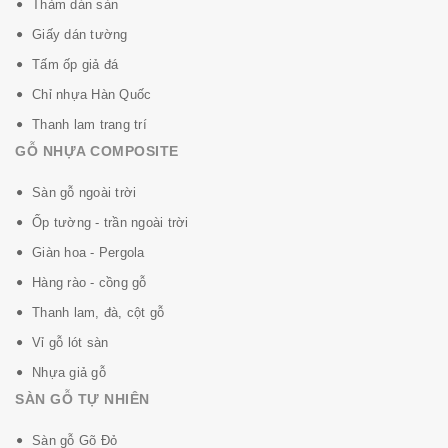
Thảm dán sàn
Sàn nhựa 3K Vinyl được làm từ vật liệu có thể tái chế
Giấy dán tường
và tái tạo và đi qua quy trình sản xuất đòi hỏi năng
Tấm ốp giả đá
lượng thấp hơn để sản xuất và giải phóng khí thải thấp
Chỉ nhựa Hàn Quốc
hơn vào môi trường. Điều này làm cho sàn của bạn là
Thanh lam trang trí
hoàn hảo cho thế giới ngày mai.
GỖ NHỰA COMPOSITE
Sàn gỗ ngoài trời
Ốp tường - trần ngoài trời
Giàn hoa - Pergola
Hàng rào - cồng gỗ
Thanh lam, đà, cột gỗ
Vỉ gỗ lót sàn
Nhựa giả gỗ
SÀN GỖ TỰ NHIÊN
Sàn gỗ Gõ Đỏ