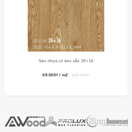
Thông số kỹ thuật:
Thương hiệu
3K Vinyl
Kích thước
914.4 mm x 152.4mm x 2mm
Sàn nhựa có keo sẵn 2K+16
Đóng gói
24 tấm, 3.34m2/hộp
69.000₫
/ m2
100.000₫
Công nghệ
Hàn Quốc
Ưu điểm sàn nhựa 3K Vinyl: kháng nước 100%, dễ
dàng lau chùi, chống tia uv bảo vệ màu sắc bền lâu,
phù hợp cho không gian nội thất nhà phố cũng như
trung tâm thương mại, mua sắm. Và là một sản phẩm
xanh cho người tiêu dùng Việt.