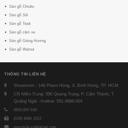
Sàn gỗ Chiuliu
Sàn gỗ Sồi
Sàn gỗ Teak
Sàn gỗ căm xe
Sàn gỗ Giáng Hương
Sàn gỗ Walnut
THÔNG TIN LIÊN HỆ
Showroom : 146 Phạm Hùng, X. Bình Hưng, TP. HCM
CN Miền Trung: 990 Quang Trung, P. Cẩm Thành, T.
Quảng Ngãi - Hotline: 091.8888.654
0903.887.600
(028) 6686 2252
mocstyle.vn@gmail.com