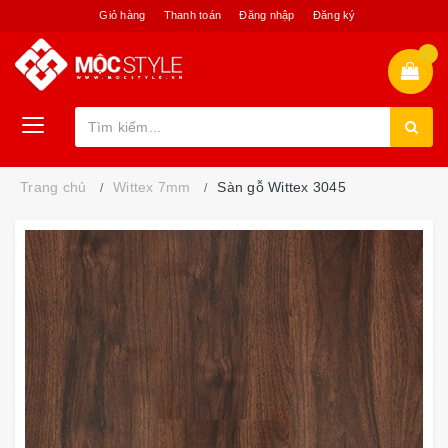
Giỏ hàng
Thanh toán
Đăng nhập
Đăng ký
Trang chủ
Wittex 7mm
Sàn gỗ Wittex 3045