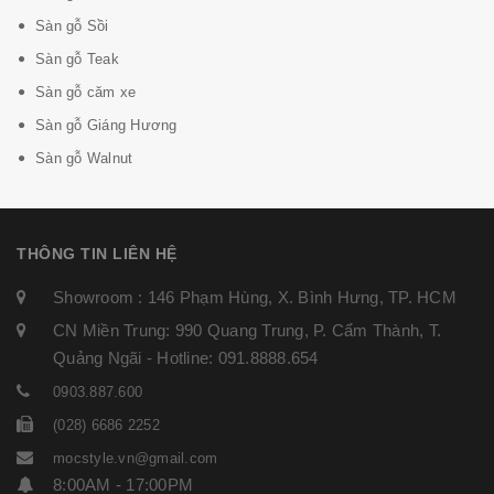
Sàn gỗ Sồi
Sàn gỗ Teak
Sàn gỗ căm xe
Sàn gỗ Giáng Hương
Sàn gỗ Walnut
THÔNG TIN LIÊN HỆ
Showroom : 146 Phạm Hùng, X. Bình Hưng, TP. HCM
CN Miền Trung: 990 Quang Trung, P. Cẩm Thành, T.
Quảng Ngãi - Hotline: 091.8888.654
0903.887.600
(028) 6686 2252
mocstyle.vn@gmail.com
8:00AM - 17:00PM