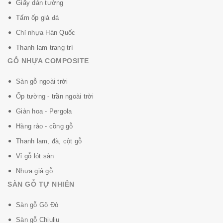
Giấy dán tường
Tấm ốp giả đá
Chỉ nhựa Hàn Quốc
Thanh lam trang trí
GỖ NHỰA COMPOSITE
Sàn gỗ ngoài trời
Ốp tường - trần ngoài trời
Giàn hoa - Pergola
Hàng rào - cồng gỗ
Thanh lam, đà, cột gỗ
Vỉ gỗ lót sàn
Nhựa giả gỗ
SÀN GỖ TỰ NHIÊN
Sàn gỗ Gõ Đỏ
Sàn gỗ Chiuliu