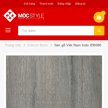
Giỏ hàng
Thanh toán
Đăng nhập
Đăng ký
Trang chủ
Indo-or 8mm
Sàn gỗ Việt Nam Indo ID8080