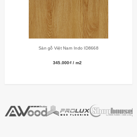
nhất cho loại sàn ít biến dạng và không giãn nở.
Tính năng sàn gỗ công nghiệp
INDO
:
+
Hệ thống các cạnh hèm khóa được phủ sáp nến
khô có màu xanh bằng công nghiệp in phun
: ưu
điểm của công nghệ này tại lớp phũ kháng nước tuyệt
Sàn gỗ Việt Nam Indo ID8668
vời trên mỗi thanh gỗ, bên cạnh đó giảm tiếng ồn không
kêu khi đi lại.
345.000₫
/ m2
+
Hệ thống hèm khóa 4D-Click
: Áp dụng công nghệ
tiên tiến Uniclic từ nhà sáng chế Unilin –Bỉ, và là hệ
thống hèm khóa 4 cạnh, tạo sự ổn định sàn lắp đặt
không dùng keo, dễ dàng tháo lắp, khớp liền mạch với
nhau, ron có rãnh chữ V nhỏ phân tấm cho mỗi tấm,
tạo tính thẩm mỹ cao như các loại sàn cao cấp từ
Châu Âu, rãnh chống thấm nước, dễ dàng lau chùi,
không bám bụi.