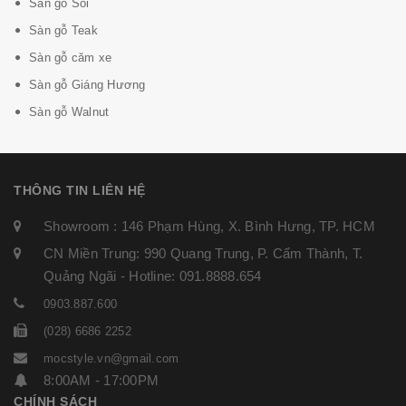
Sàn gỗ Sồi
Sàn gỗ Teak
Sàn gỗ căm xe
Sàn gỗ Giáng Hương
Sàn gỗ Walnut
THÔNG TIN LIÊN HỆ
Showroom : 146 Phạm Hùng, X. Bình Hưng, TP. HCM
CN Miền Trung: 990 Quang Trung, P. Cẩm Thành, T.
Quảng Ngãi - Hotline: 091.8888.654
0903.887.600
(028) 6686 2252
mocstyle.vn@gmail.com
8:00AM - 17:00PM
CHÍNH SÁCH