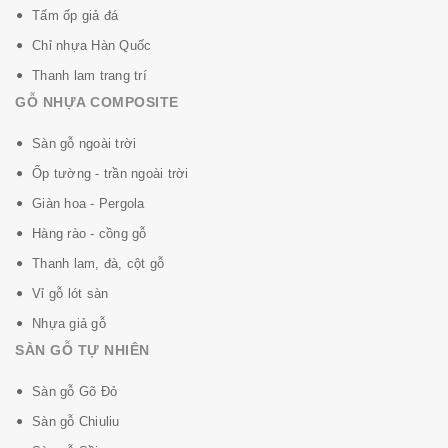
Tấm ốp giả đá
Chỉ nhựa Hàn Quốc
Thanh lam trang trí
GỖ NHỰA COMPOSITE
Sàn gỗ ngoài trời
MỘC
STYLE
XIN CAM KẾT:
Ốp tường - trần ngoài trời
+ Bán hàng chính hãng, đúng nguồn gốc xuất xứ.
Giàn hoa - Pergola
+ Thợ lắp đặt chuyên nghiệp theo đúng tiêu chuẩn kỹ
Hàng rào - cồng gỗ
thuật.
Thanh lam, đà, cột gỗ
Vỉ gỗ lót sàn
Nhựa giả gỗ
SÀN GỖ TỰ NHIÊN
Sàn gỗ Gõ Đỏ
Sàn gỗ Chiuliu