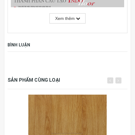
Xem thêm
BÌNH LUẬN
+
Sàn gỗ INDO
là loại
sàn gỗ công nghiệp
SẢN PHẨM CÙNG LOẠI
HDF
INDONESIA
(
Indonesia HDF Laminate Flooring
),
chuyên dùng lót sàn trong nhà. phù hợp cho tất cả các
phòng kêt cả nhà bếp hay phòng tắm có khoan
tắm riêng.
+
Sản phẩm thông qua các quá trình kiểm định chứng
nhận thân thiện môi trường, và các quá trình thử
nghiệm ngâm nước trong vòng 24G, đạt tiêu chuẩn tốt