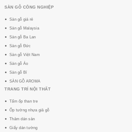
SÀN GỖ CÔNG NGHIỆP
Thương hiệu
Indo Floor
Sàn gỗ giá rẻ
Tiêu chuẩn
AC3
Sàn gỗ Malaysia
Sàn gỗ Ba Lan
Qui cách
1222 x 167 x 8 mm
Sàn gỗ Đức
Sàn gỗ Việt Nam
Đóng gói
12 Tấm - 2.448m2/hộp
Sàn gỗ Áo
Sàn gỗ Bỉ
Bảo hành sản phẩm
15 năm
SÀN GỖ AROMA
TRANG TRÍ NỘI THẤT
Xuất xứ
Việt Nam
Tấm ốp than tre
Ốp tường nhựa giả gỗ
Thảm dán sàn
Giấy dán tường