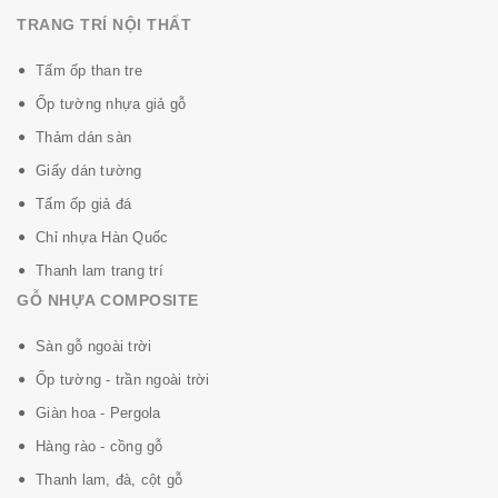
TRANG TRÍ NỘI THẤT
- Hèm khóa UNICLIC Bền số 1 thế giới
Tấm ốp than tre
- Dòng SENSATION: Thiết kế mặt vân độc đáo như gỗ
Ốp tường nhựa giả gỗ
thật, khi sờ vào bề mặt bạn cảm nhận được ngay, Hèm
Thảm dán sàn
khóa V4 phủ cạnh(cực nhỏ) độc nhất trên thị trường.
Sản phẩm duy nhất có khả năng khóa nước trên bề
Giấy dán tường
mặt 72h và chống trầy xước cực tốt.
Tấm ốp giả đá
Chỉ nhựa Hàn Quốc
- PERGO thân thiện môi trường đạt tiêu chuẩn Châu
Âu, an toàn tuyệt đối cho người sử dụng.
Thanh lam trang trí
GỖ NHỰA COMPOSITE
- Chống tĩnh điện bề mặt sản phẩm. Sản phẩm đạt tiêu
chuẩn LEED
Sàn gỗ ngoài trời
Ốp tường - trần ngoài trời
Giàn hoa - Pergola
Hàng rào - cồng gỗ
Thanh lam, đà, cột gỗ