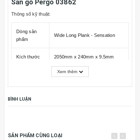
Sàn gỗ Pergo 03862
Thông số kỹ thuật:
Dòng sản
Wide Long Plank - Sensation
phẩm
Kích thước
2050mm x 240mm x 9.5mm
Xem thêm
Đóng gói
6 thanh / hộp = 2.952 m2
Công nghệ
Perfect Fold ™ 3.0
BÌNH LUẬN
hèm khóa
Aquasafe (Kháng nước) / TitanX
Bề mặt
(chống trầy xước)
SẢN PHẨM CÙNG LOẠI