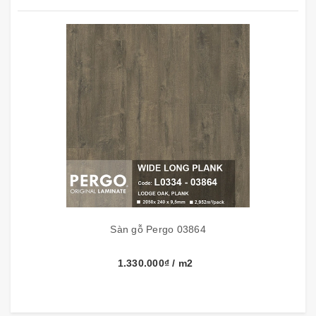
Bảo hành
25 năm
Nước sản
Bỉ
xuất
ĐẶC ĐIỂM VÀ TÍNH NĂNG VƯỢT TRỘI CỦA
PERGO
- Bề mặt Pergo được bảo vệ: TITANX Chống trầy xước
bề mặt, chống va đập, chống cào xước bề mặt.
Sàn gỗ Pergo 03864
1.330.000₫
/ m2