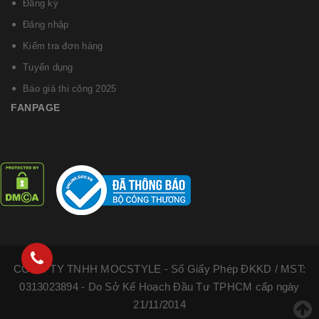
Đăng ký
Đăng nhập
Kiểm tra đơn hàng
Tuyển dụng
Báo giá thi công 2025
FANPAGE
CÔNG TY TNHH MOCSTYLE - Số Giấy Phép ĐKKD / MST:
0313023894 - Do Sở Kế Hoạch Đầu Tư TPHCM cấp ngày
21/11/2014