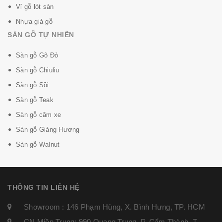
Vỉ gỗ lót sàn
Nhựa giả gỗ
SÀN GỖ TỰ NHIÊN
Sàn gỗ Gõ Đỏ
Sàn gỗ Chiuliu
Sàn gỗ Sồi
Sàn gỗ Teak
Sàn gỗ căm xe
Sàn gỗ Giáng Hương
Sàn gỗ Walnut
THÔNG TIN LIÊN HỆ
Showroom : 146 Phạm Hùng, X. Bình Hưng, TP. HCM
CN Miền Trung: 990 Quang Trung, P. Cẩm Thành, T.