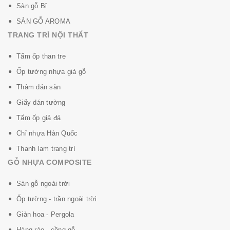
Sàn gỗ Bỉ
SÀN GỖ AROMA
TRANG TRÍ NỘI THẤT
Tấm ốp than tre
Ốp tường nhựa giả gỗ
Thảm dán sàn
Giấy dán tường
- Thiết kế hiện đại, không trùng lặp vân. 1 bộ vân 8-12
Tấm ốp giả đá
tấm , tương đương: 48-72m2
Chỉ nhựa Hàn Quốc
- Hèm khóa UNICLIC Bền số 1 thế giới
Thanh lam trang trí
- Dòng SENSATION: Thiết kế mặt vân độc đáo như gỗ
GỖ NHỰA COMPOSITE
thật, khi sờ vào bề mặt bạn cảm nhận được ngay, Hèm
Sàn gỗ ngoài trời
khóa V4 phủ cạnh(cực nhỏ) độc nhất trên thị trường.
Ốp tường - trần ngoài trời
Sản phẩm duy nhất có khả năng khóa nước trên bề
mặt 72h và chống trầy xước cực tốt.
Giàn hoa - Pergola
Hàng rào - cồng gỗ