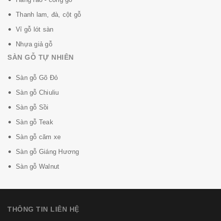
- PERGO thân thiện môi trường đạt tiêu chuẩn Châu
Thanh lam, đà, cột gỗ
Âu, an toàn tuyệt đối cho người sử dụng.
Vỉ gỗ lót sàn
- Chống tĩnh điện bề mặt sản phẩm. Sản phẩm đạt tiêu
Nhựa giả gỗ
chuẩn LEED
SÀN GỖ TỰ NHIÊN
Sàn gỗ Gõ Đỏ
Sàn gỗ Chiuliu
Sàn gỗ Sồi
Sàn gỗ Teak
Sàn gỗ căm xe
Sàn gỗ Giáng Hương
Sàn gỗ Walnut
THÔNG TIN LIÊN HỆ