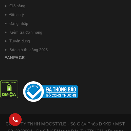
Giỏ hàng
Đăng ký
Đăng nhập
Kiểm tra đơn hàng
Tuyển dụng
Báo giá thi công 2025
FANPAGE
CÔNG TY TNHH MOCSTYLE - Số Giấy Phép ĐKKD / MST: