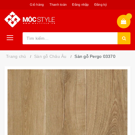
Giỏ hàng
Thanh toán
Đăng nhập
Đăng ký
Trang chủ
Sàn gỗ Châu Âu
Sàn gỗ Pergo 03370