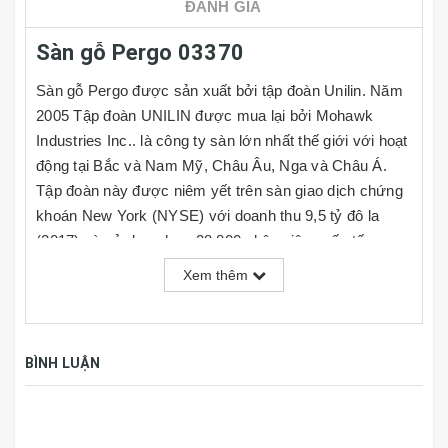
ĐÁNH GIÁ
Sàn gỗ Pergo 03370
Sàn gỗ Pergo được sản xuất bởi tập đoàn
Unilin. Năm
2005 Tập đoàn UNILIN được mua lại bởi Mohawk
Industries Inc.. là công ty sàn lớn nhất thế giới với hoạt
động tại Bắc và Nam Mỹ, Châu Âu, Nga và Châu Á.
Tập đoàn này được niêm yết trên sàn giao dịch chứng
khoán New York (NYSE) với doanh thu 9,5 tỷ đô la
(2017) và sử dụng hơn 38.800 nhân viên quốc tế.
Xem thêm
Thông số kỹ thuật:
Dòng sản
Visby
phẩm
BÌNH LUẬN
Kích thước
1380mm x 190mm x 8mm