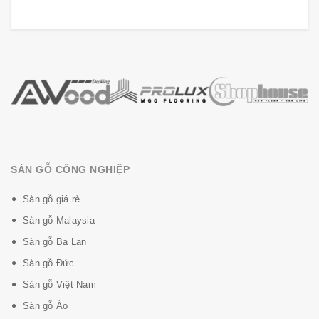
bề mặt, chống va đập, chống cào xước bề mặt.
SÀN GỖ CÔNG NGHIỆP
Sàn gỗ giá rẻ
Sàn gỗ Malaysia
- Tăng cường thêm một lớp phủ lớp (IC2, IC3, IC4
Sàn gỗ Ba Lan
Tương ứng AC4,AC5,AC6) chống va đập.
Sàn gỗ Đức
- Hèm khóa PERFECT FOLD 3.0 lắp đặt dễ dàng và
Sàn gỗ Việt Nam
nhanh chóng.
Lưu ý: Domestic Extra không có tính năng này
Sàn gỗ Áo