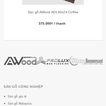
Bảo
10 năm
hành
Sàn gỗ AWood AD140x24 Coffee
Công
Nhật Bản
375.000₫
/ thanh
nghệ
Sàn gỗ
AW
ood
được sản xuất từ hạt nhựa PE và bột gỗ theo cách
ép đùn và phun đúc, không chứa keo trong các sản phẩm, do đó
không chứa các chất độc hại.
AW
ood
được sử dụng để trang trí cho
ngoại thất ngôi nhà của bạn với rất nhiều công dụng như làm sàn hồ
bơi, che nắng, hàng rào, pergola…. thay thế cho các thiết kế bằng gỗ
tự nhiên.
SÀN GỖ CÔNG NGHIỆP
Sàn gỗ giá rẻ
Sàn gỗ Malaysia