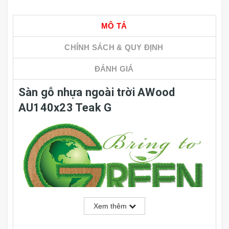
MÔ TẢ
CHÍNH SÁCH & QUY ĐỊNH
ĐÁNH GIÁ
Sàn gỗ nhựa ngoài trời AWood
AU140x23 Teak G
Xem thêm
Dòng
AU
WPC (
AWood
Ultrashield Layer, wood plastic