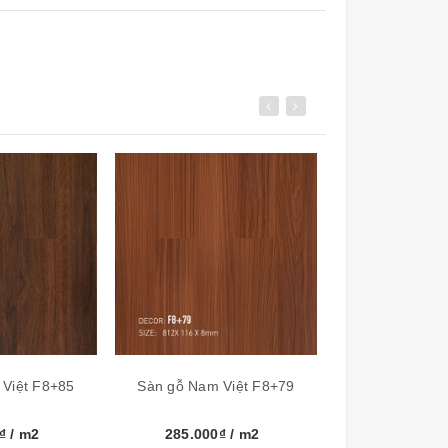
Việt F8+85
Sàn gỗ Nam Việt F8+79
Sàn gỗ Nam V
0₫
/ m2
285.000₫
/ m2
285.000