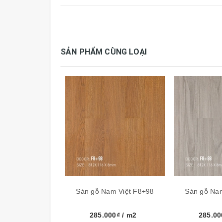
Nước sản xuất
Cấu tạo sàn gỗ F8-Nam Việt:
SẢN PHẨM CÙNG LOẠI
Sàn gỗ Nam Việt F8+98
Sàn gỗ Na
285.000₫
/ m2
285.0