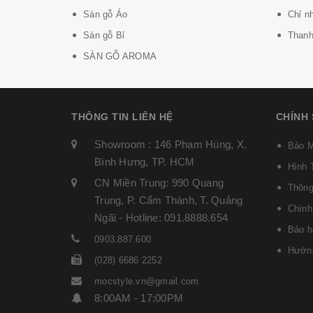
Sàn gỗ Áo
Chỉ n
Sàn gỗ Bỉ
Thanh 
SÀN GỖ AROMA
THÔNG TIN LIÊN HỆ
CHÍNH
Showroom : 146 Phạm Hùng, X.
Bảo M
Bình Hưng, TP. HCM
Hình 
CN Miền Trung: 990 Quang
Thông
Trung, P. Cẩm Thành, T. Quảng
Chính
Ngãi - Hotline: 091.8888.654
Bảo h
0903.887.600
Hướng
(028) 6686 2252
mocstyle.vn@gmail.com
8:00AM - 17:00PM