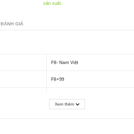
sản xuất.
ĐÁNH GIÁ
F8- Nam Việt
F8+99
AC3
Xem thêm
812mm x 116mm x 8mm
36 tấm, 3.39 m2/hộp