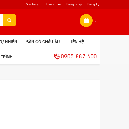
Giỏ hàng
Thanh toán
Đăng nhập
Đăng ký
/
TỰ NHIÊN
SÀN GỖ CHÂU ÂU
LIÊN HỆ
 TRÌNH