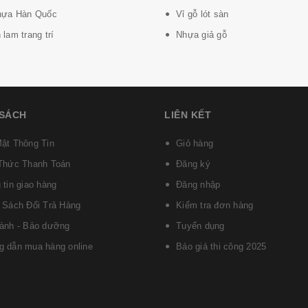
hựa Hàn Quốc
Vỉ gỗ lót sàn
lam trang trí
Nhựa giả gỗ
 SÁCH
LIÊN KẾT
ật Thông Tin
Giỏ hàng
Thức Thanh Toán
Đăng ký
 tin giao hàng
Đăng nhập
 Sách Đổi Trả Hàng
Kiểm tra đơn hàng
ành - Bảo dưỡng
Tuyển dụng
 dẫn mua hàng online
Báo giá thi công 2025