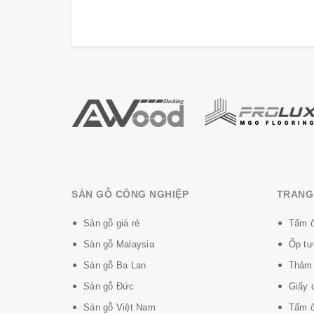
SÀN GỖ CÔNG NGHIỆP
TRANG 
Sàn gỗ giá rẻ
Tấm ố
Sàn gỗ Malaysia
Ốp tư
Sàn gỗ Ba Lan
Thảm 
Sàn gỗ Đức
Giấy 
Sàn gỗ Việt Nam
Tấm ố