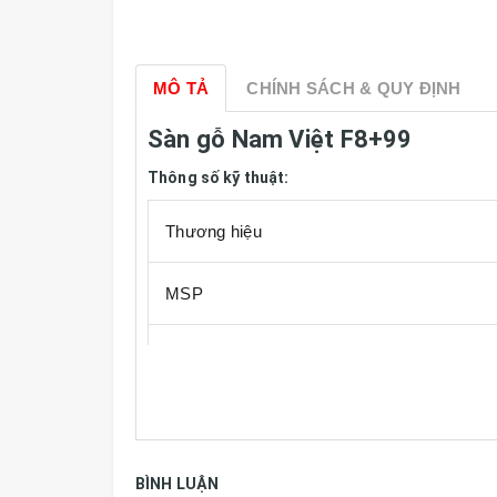
MÔ TẢ
CHÍNH SÁCH & QUY ĐỊNH
Sàn gỗ Nam Việt F8+99
Thông số kỹ thuật:
Thương hiệu
MSP
Cấp độ chống trầy
Qui cách
Đóng gói
BÌNH LUẬN