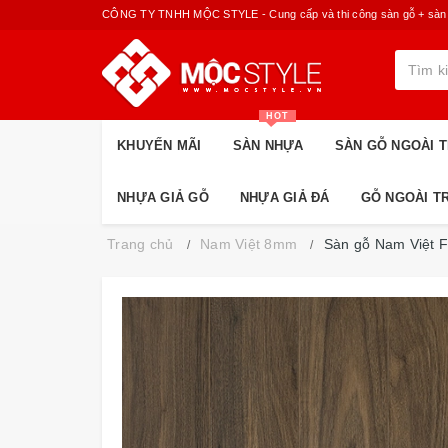
CÔNG TY TNHH MỘC STYLE - Cung cấp và thi công sàn gỗ + sàn nhựa
HOT
KHUYẾN MÃI
SÀN NHỰA
SÀN GỖ NGOÀI T
NHỰA GIẢ GỖ
NHỰA GIẢ ĐÁ
GỖ NGOÀI T
Trang chủ
Nam Việt 8mm
Sàn gỗ Nam Việt 