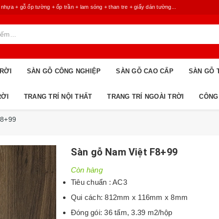
 + gỗ ốp tường + ốp trần + lam sóng + than tre + giấy dán tường...
RỜI
SÀN GỖ CÔNG NGHIỆP
SÀN GỖ CAO CẤP
SÀN GỖ 
RỜI
TRANG TRÍ NỘI THẤT
TRANG TRÍ NGOÀI TRỜI
CÔNG
F8+99
Sàn gỗ Nam Việt F8+99
Còn hàng
Tiêu chuẩn : AC3
Qui cách: 812mm x 116mm x 8mm
Đóng gói: 36 tấm, 3.39 m2/hộp