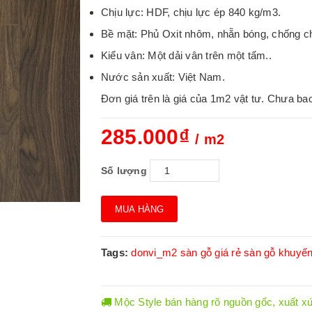
Chịu lực: HDF, chịu lực ép 840 kg/m3.
Bề mặt: Phủ Oxit nhôm, nhẵn bóng, chống ch
Kiểu vân: Một dải vân trên một tấm..
Nước sản xuất: Việt Nam.
Đơn giá trên là giá của 1m2 vật tư. Chưa ba
285.000₫
/ m2
Số lượng
MUA HÀNG
Tags:
donvi_m2
sàn gỗ giá rẻ
sàn gỗ khuyế
Mộc Style bán hàng rõ nguồn gốc, xuất xứ.