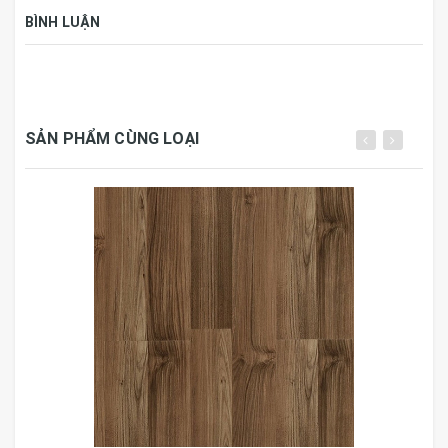
Thương hiệu
Leowood
BÌNH LUẬN
Kích thước
1210mm x 198mm x 12mm
Đóng gói
8 tấm, 1.916m2/hộp
SẢN PHẨM CÙNG LOẠI
Xuất xứ
Thái Lan
Thành phần cấu tạo sàn gỗ Leowood:
Sàn gỗ leowood sản xuất bởi
Leowood
Intertrade Co.,