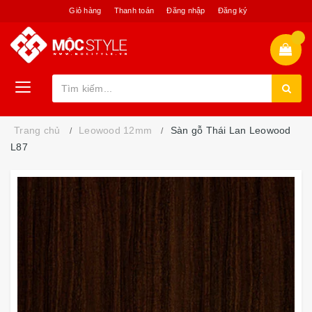
Giỏ hàng
Thanh toán
Đăng nhập
Đăng ký
Trang chủ
Leowood 12mm
Sàn gỗ Thái Lan Leowood
L87