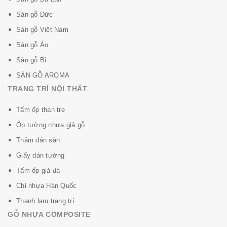
- Dễ dàng lắp đặt.
Sàn gỗ Đức
- Không dùng keo.
Sàn gỗ Việt Nam
- Chống ẩm, chống mối mọt, chịu mài mòn cao.
Sàn gỗ Áo
Sàn gỗ Bỉ
SÀN GỖ AROMA
TRANG TRÍ NỘI THẤT
Tấm ốp than tre
Ốp tường nhựa giả gỗ
Thảm dán sàn
Giấy dán tường
Leowood Intertrade Co., Ltd
Tấm ốp giả đá
400 Ordnance, Bangna, Bangna, Bangkok 10260
Chỉ nhựa Hàn Quốc
Tel +66 091-471-7777 / 091-472-7777
Thanh lam trang trí
www.leowood.com
GỖ NHỰA COMPOSITE