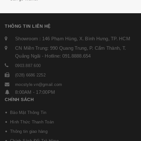
THÔNG TIN LIÊN HỆ
Showroom : 146 Phạm Hùng, X. Bình Hưng, TP. HCM
CN Miền Trung: 990 Quang Trung, P. Cẩm Thành, T.
Quảng Ngãi - Hotline: 091.8888.654
0903.887.600
(028) 6686 2252
mocstyle.vn@gmail.com
8:00AM - 17:00PM
CHÍNH SÁCH
Bảo Mật Thông Tin
Hình Thức Thanh Toán
Thông tin giao hàng
Chính Sách Đổi Trả Hàng