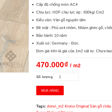
Cấp độ chống mòn: AC4
Chịu lực: HDF chịu lực ép : 830kg/ Cm2
Kiểu vân: Vân gỗ nguyên tấm
Bề mặt : Phủ oxit nhôm, Nhám ghim gỗ, chố
Bảo hành: 10 năm
Xuất xứ: Germany - Đức.
Đơn giá trên là giá của 1m2 vật tư. Chưa ba
470.000₫
/ m2
Số lượng
MUA HÀNG
Tags:
donvi_m2
Krono Original
Sàn gỗ châu