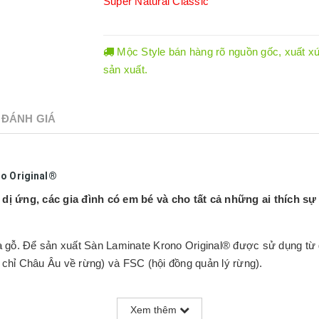
Super Natural Classic
Mộc Style bán hàng rõ nguồn gốc, xuất xứ.
sản xuất.
ĐÁNH GIÁ
no Original®
ị ứng, các gia đình có em bé và cho tất cả những ai thích sự 
 gỗ. Để sản xuất Sàn Laminate Krono Original® được sử dụng từ g
hỉ Châu Âu về rừng) và FSC (hội đồng quản lý rừng).
được giữ hoàn toàn sạch sẽ và không có các chất gây dị ứng như 
Xem thêm