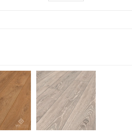
ỏe mạnh
i sàn Laminate Krono Original®: Các bề mặt sàn khép kín không c
 hội cho bụi
 cho bụi bám. Ngoài ra, bạn có thể làm sạch dễ dàng sàn gỗ lamin
 thể hít thở sâu trong ngôi nhà của mình!
iginal
 B1, Class 33
92 x 8 mm