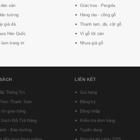
dán sàn
Giàn hoa - Pergola
dán tường
Hàng rào - cồng gỗ
p giả đá
Thanh lam, đà, cột gỗ
hựa Hàn Quốc
Vỉ gỗ lót sàn
lam trang trí
Nhựa giả gỗ
ử dụng trung bình
 SÁCH
LIÊN KẾT
ật Thông Tin
Giỏ hàng
Thức Thanh Toán
Đăng ký
 tin giao hàng
Đăng nhập
 Sách Đổi Trả Hàng
Kiểm tra đơn hàng
ành - Bảo dưỡng
Tuyển dụng
 dẫn mua hàng online
Báo giá thi công 2025