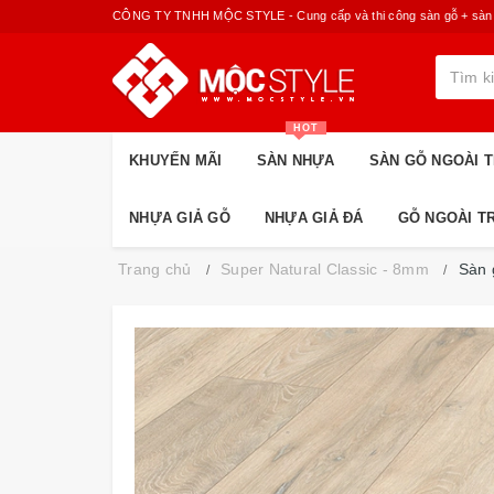
CÔNG TY TNHH MỘC STYLE - Cung cấp và thi công sàn gỗ + sàn nhựa
HOT
KHUYẾN MÃI
SÀN NHỰA
SÀN GỖ NGOÀI T
NHỰA GIẢ GỖ
NHỰA GIẢ ĐÁ
GỖ NGOÀI T
Trang chủ
Super Natural Classic - 8mm
Sàn 