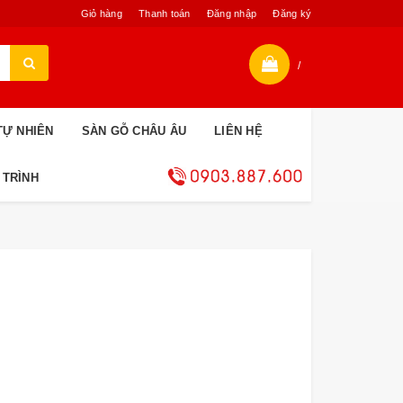
Giỏ hàng
Thanh toán
Đăng nhập
Đăng ký
/
TỰ NHIÊN
SÀN GỖ CHÂU ÂU
LIÊN HỆ
 TRÌNH