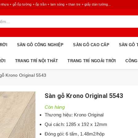
 + gỗ ốp tường + ốp trần + lam sóng + than tre + giấy dán tường...
RỜI
SÀN GỖ CÔNG NGHIỆP
SÀN GỖ CAO CẤP
SÀN GỖ 
RỜI
TRANG TRÍ NỘI THẤT
TRANG TRÍ NGOÀI TRỜI
CÔNG
gỗ Krono Original 5543
Sàn gỗ Krono Original 5543
Còn hàng
Thương hiệu: Krono Original
Qui cách: 1285 x 192 x 12mm
Đóng gói: 6 tấm, 1.48m2/hộp