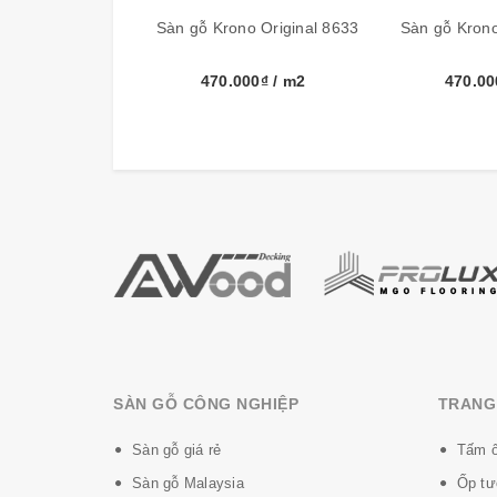
Đóng gói
9 tấm, 2
Sàn gỗ Krono Original 8633
Sàn gỗ Krono
Bảo hành sản phẩm
20 năm
470.000₫
/ m2
470.0
Xuất xứ
German
Cấu tạo sàn gỗ Krono-Original:
SÀN GỖ CÔNG NGHIỆP
TRANG 
Sàn gỗ giá rẻ
Tấm ố
Sàn gỗ Malaysia
Ốp tư