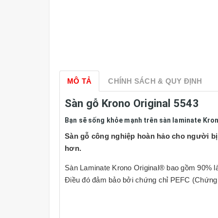
MÔ TẢ
CHÍNH SÁCH & QUY ĐỊNH
Sàn gỗ Krono Original 5543
Bạn sẽ sống khỏe mạnh trên sàn laminate Kro
Sàn gỗ công nghiệp hoàn hảo cho người bị d
hơn.
Sàn Laminate Krono Original® bao gồm 90% là
Điều đó đảm bảo bởi chứng chỉ PEFC (Chứng c
Sàn gỗ laminate của Krono Original® có thể 