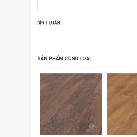
Sàn laminate – nền tảng cho cuộc sống kh
Người bị dị ứng cũng hoàn toàn thoải mái vớ
các vi sinh vật gây dị ứng phát triển.
BÌNH LUẬN
Sàn Laminate Krono Original® không có cơ
Sàn laminate Krono Original® không có cơ hội
bóng như mới.
SẢN PHẨM CÙNG LOẠI
Bạn hãy lựa chọn sàn laminate nơi giúp bạn có
Thông số kỹ thuật:
Thương hiệu
Krono Or
Tiêu chuẩn
AC5, E1,
Qui cách
1285 x 1