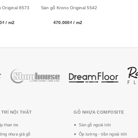
.22m2/hộp
 Original 8573
Sàn gỗ Krono Original 5542
00₫
/ m2
470.000₫
/ m2
y
TRÍ NỘI THẤT
GỖ NHỰA COMPOSITE
p than tre
Sàn gỗ ngoài trời
ờng nhựa giả gỗ
Ốp tường - trần ngoài trời