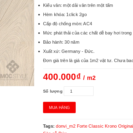
Kiểu vân: một dải vân trên một tấm
Hèm khóa: 1click 2go
Cấp độ chống mòn: AC4
Mức phát thải của các chất dễ bay hơi tron
Bảo hành: 30 năm
Xuất xứ: Germany - Đức.
Đơn giá trên là giá của 1m2 vật tư. Chưa ba
400.000₫
/ m2
Số lượng
MUA HÀNG
Tags:
donvi_m2
Forte Classic
Krono Origina