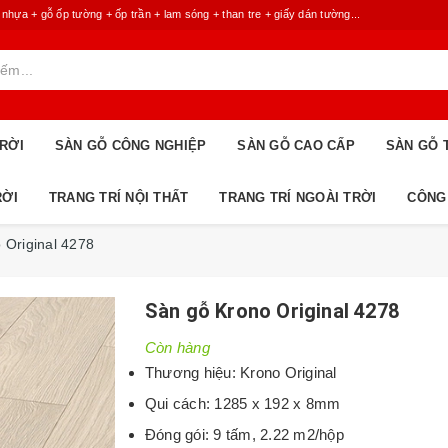
 + gỗ ốp tường + ốp trần + lam sóng + than tre + giấy dán tường...
RỜI
SÀN GỖ CÔNG NGHIỆP
SÀN GỖ CAO CẤP
SÀN GỖ 
RỜI
TRANG TRÍ NỘI THẤT
TRANG TRÍ NGOÀI TRỜI
CÔNG
 Original 4278
Sàn gỗ Krono Original 4278
Còn hàng
Thương hiệu: Krono Original
Qui cách: 1285 x 192 x 8mm
Đóng gói: 9 tấm, 2.22 m2/hộp