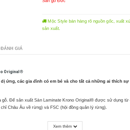
Sàn gỗ Đức
Mộc Style bán hàng rõ nguồn gốc, xuất xứ.
sản xuất.
ĐÁNH GIÁ
no Original®
ị ứng, các gia đình có em bé và cho tất cả những ai thích sự 
 gỗ. Để sản xuất Sàn Laminate Krono Original® được sử dụng từ g
hỉ Châu Âu về rừng) và FSC (hội đồng quản lý rừng).
ược giữ hoàn toàn sạch sẽ và không có các chất gây dị ứng như 
Xem thêm