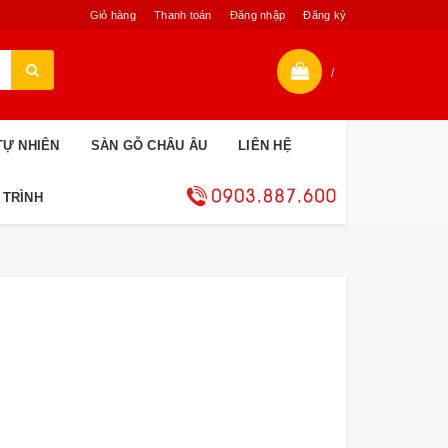
Giỏ hàng
Thanh toán
Đăng nhập
Đăng ký
/
TỰ NHIÊN
SÀN GỖ CHÂU ÂU
LIÊN HỆ
 TRÌNH