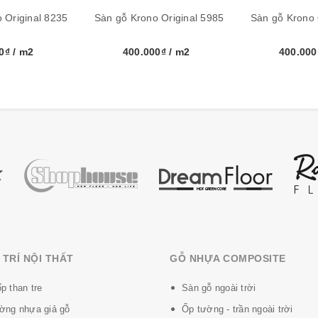
.22m2/hộp
 Original 8235
Sàn gỗ Krono Original 5985
Sàn gỗ Krono 
00₫
/ m2
400.000₫
/ m2
400.00
y
TRÍ NỘI THẤT
GỖ NHỰA COMPOSITE
p than tre
Sàn gỗ ngoài trời
ờng nhựa giả gỗ
Ốp tường - trần ngoài trời