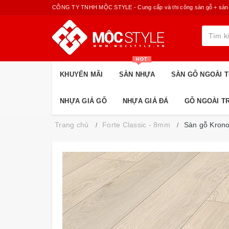
CÔNG TY TNHH MỘC STYLE - Cung cấp và thi công sàn gỗ + sàn nhựa
HOT
KHUYẾN MÃI
SÀN NHỰA
SÀN GỖ NGOÀI T
NHỰA GIẢ GỖ
NHỰA GIẢ ĐÁ
GỖ NGOÀI T
Trang chủ
Forte Classic - 8mm
Sàn gỗ Krono