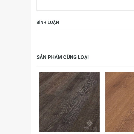
Sàn laminate – nền tảng cho cuộc sống kh
Người bị dị ứng cũng hoàn toàn thoải mái vớ
các vi sinh vật gây dị ứng phát triển.
BÌNH LUẬN
Sàn Laminate Krono Original® không có cơ
Sàn laminate Krono Original® không có cơ hội
bóng như mới.
SẢN PHẨM CÙNG LOẠI
Bạn hãy lựa chọn sàn laminate nơi giúp bạn có
Thông số kỹ thuật:
Thương hiệu
Krono Or
Tiêu chuẩn
AC5, E1,
Qui cách
1285 x 1