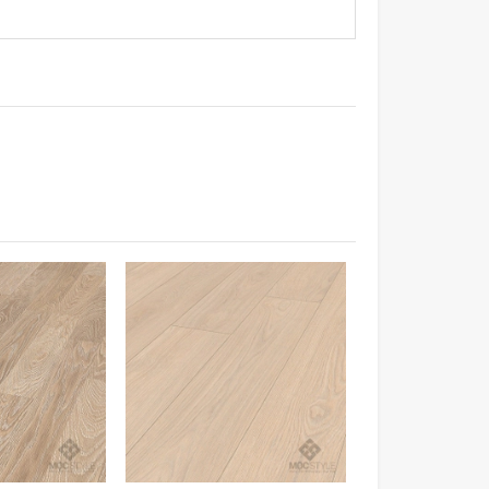
ung cấp nguồn dinh dưỡng và môi trường để
ate - chỉ cần lau bằng khăn ẩm sàn sẽ sáng