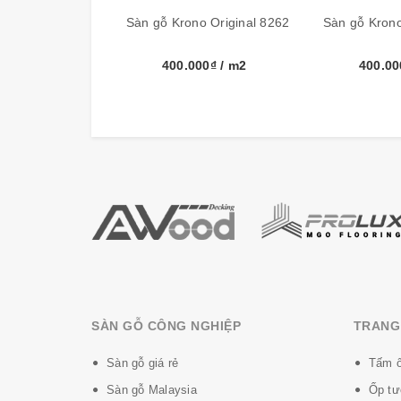
Đóng gói
9 tấm, 2
Sàn gỗ Krono Original 8262
Sàn gỗ Krono
Bảo hành sản phẩm
20 năm
400.000₫
/ m2
400.0
Xuất xứ
German
Cấu tạo sàn gỗ Krono-Original:
SÀN GỖ CÔNG NGHIỆP
TRANG 
Sàn gỗ giá rẻ
Tấm ố
Sàn gỗ Malaysia
Ốp tư