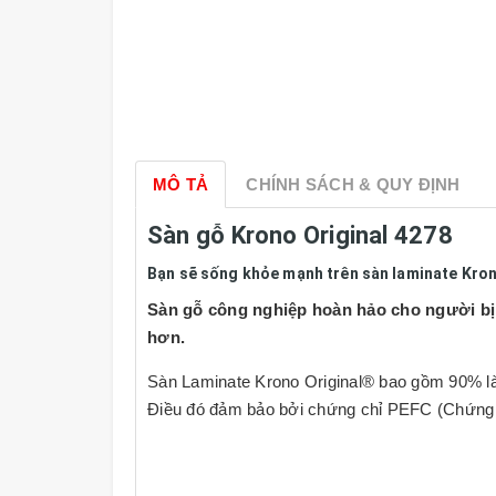
MÔ TẢ
CHÍNH SÁCH & QUY ĐỊNH
Sàn gỗ Krono Original 4278
Bạn sẽ sống khỏe mạnh trên sàn laminate Kro
Sàn gỗ công nghiệp hoàn hảo cho người bị d
hơn.
Sàn Laminate Krono Original® bao gồm 90% là
Điều đó đảm bảo bởi chứng chỉ PEFC (Chứng c
Sàn gỗ laminate
của Krono Original® có thể đ