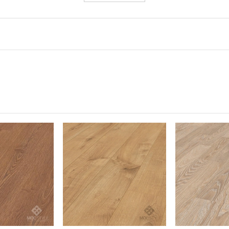
ỏe mạnh
i sàn Laminate Krono Original®: Các bề mặt sàn khép kín không c
 hội cho bụi
 cho bụi bám. Ngoài ra, bạn có thể làm sạch dễ dàng sàn gỗ lamin
 thể hít thở sâu trong ngôi nhà của mình!
iginal
 B1, Class 33
92 x 8 mm