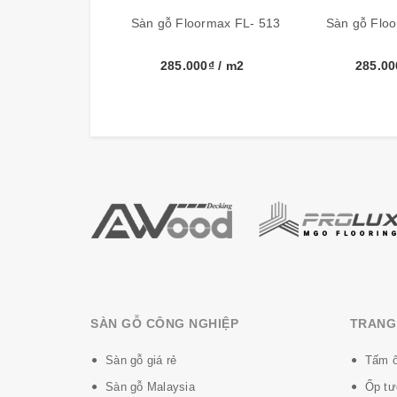
Sàn gỗ Floormax FL- 513
Sàn gỗ Flo
Thương hiệu
285.000₫
/ m2
285.0
Kích thước
Đóng gói
Nhà sản xuất
Về bề mặt cấu tạo:
* Lớp trên cùng - lớp phủ chống mài mòn cao.
* Lớp thứ hai - Lớp thiết kế trang trí với vân 
* Lớp giữa - 100% lõi gỗ cứng HDF.
SÀN GỖ CÔNG NGHIỆP
TRANG 
* Lớp cuối - Lớp nền chống thấm nước.
Sàn gỗ giá rẻ
Tấm ố
Một số lưu ý về cách bảo quản sàn gỗ Floo
Sàn gỗ Malaysia
Ốp tư
- Trong trường hợp đổ tràn, chỉ cần lau sàn bằ