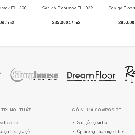
ormax FL- 506
Sàn gỗ Floormax FL- 022
Sàn gỗ Floor
Floormax
00₫
/ m2
285.000₫
/ m2
285.00
1202mm x192mm x 8mm
9 tấm/hộp = 2,078 m2
Ấn Độ
gỗ độc đáo, ấn tượng.
TRÍ NỘI THẤT
GỖ NHỰA COMPOSITE
p than tre
Sàn gỗ ngoài trời
rmax:
ờng nhựa giả gỗ
Ốp tường - trần ngoài trời
ng vải khô.