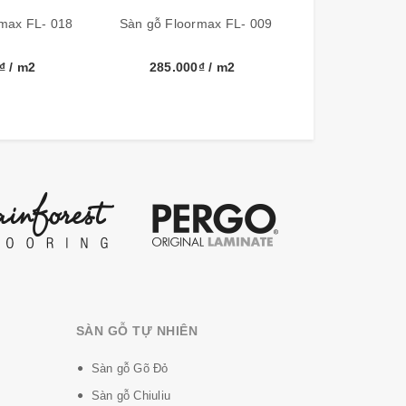
max FL- 018
Sàn gỗ Floormax FL- 009
Sàn gỗ Floorm
0₫
/ m2
285.000₫
/ m2
285.000
SÀN GỖ TỰ NHIÊN
Sàn gỗ Gõ Đỏ
Sàn gỗ Chiuliu