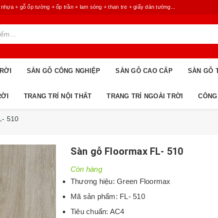
 + gỗ ốp tường + ốp trần + lam sóng + than tre + giấy dán tường...
RỜI
SÀN GỖ CÔNG NGHIỆP
SÀN GỖ CAO CẤP
SÀN GỖ 
RỜI
TRANG TRÍ NỘI THẤT
TRANG TRÍ NGOÀI TRỜI
CÔNG
L- 510
Sàn gỗ Floormax FL- 510
Còn hàng
Thương hiệu: Green Floormax
Mã sản phẩm: FL- 510
Tiêu chuẩn: AC4