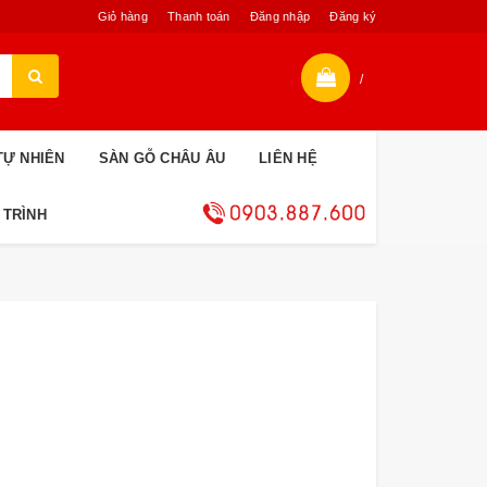
Giỏ hàng
Thanh toán
Đăng nhập
Đăng ký
/
TỰ NHIÊN
SÀN GỖ CHÂU ÂU
LIÊN HỆ
 TRÌNH