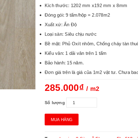
Kích thước: 1202 mm x192 mm x 8mm
Đóng gói: 9 tấm/hộp = 2.078m2
Xuất xứ: Ấn Độ
Loại sàn: Siêu chịu nước
Bề mặt: Phủ Oxít nhôm, Chống cháy tàn thu
Kiểu vân: 1 dải vân trên 1 tấm
Bảo hành: 15 năm.
Đơn giá trên là giá của 1m2 vật tư. Chưa ba
285.000₫
/ m2
Số lượng
MUA HÀNG