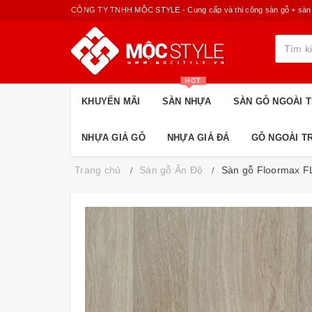
CÔNG TY TNHH MỘC STYLE - Cung cấp và thi công sàn gỗ + sàn nhựa
HOT
KHUYẾN MÃI
SÀN NHỰA
SÀN GỖ NGOÀI T
NHỰA GIẢ GỖ
NHỰA GIẢ ĐÁ
GỖ NGOÀI T
Trang chủ
Sàn gỗ Ấn Độ
Sàn gỗ Floormax F