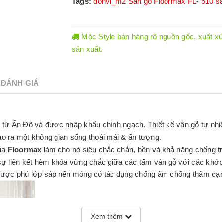
Tags:
donvi_m2
Sàn gỗ Floormax FL- 510
s
Mộc Style bán hàng rõ nguồn gốc, xuất xứ.
sản xuất.
ĐÁNH GIÁ
 từ Ấn Độ và được nhập khẩu chính ngạch. Thiết kế vân gỗ tự nh
tạo ra một không gian sống thoải mái & ấn tượng.
ủa
Floormax
làm cho nó siêu chắc chắn, bền và khả năng chống tr
sự liên kết hèm khóa vững chắc giữa các tấm ván gỗ với các khớp 
được phủ lớp sáp nến mỏng có tác dụng chống ẩm chống thấm cạn
Xem thêm