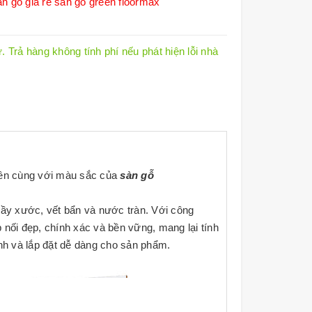
àn gỗ giá rẻ
sàn gỗ green floormax
 Trả hàng không tính phí nếu phát hiện lỗi nhà
iên cùng với màu sắc của
sàn gỗ
ầy xước, vết bẩn và nước tràn. Với công
nối đẹp, chính xác và bền vững, mang lại tính
h và lắp đặt dễ dàng cho sản phẩm.