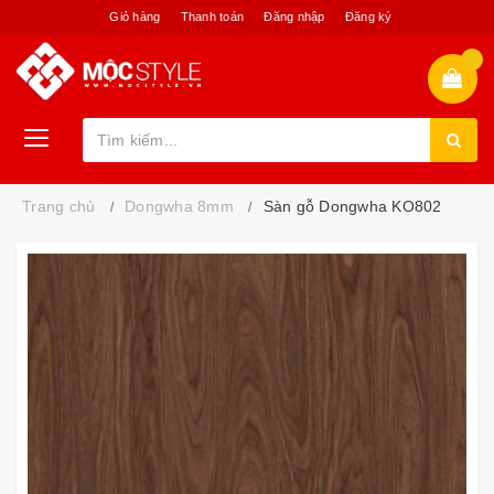
Giỏ hàng
Thanh toán
Đăng nhập
Đăng ký
Trang chủ
Dongwha 8mm
Sàn gỗ Dongwha KO802