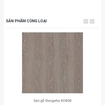
100% tại Hàn Quốc bởi tập đoàn Dongwha tọa lạc tại:
53-2 Yeouinaru-ro , Yeongdeungpo-gu , Seul ,
Korea.
Sàn gỗ DongWha
được sản xuất trên dây
truyền khép kín tại nhà máy DongWha Nature Flooring
SẢN PHẨM CÙNG LOẠI
Korea đã tạo ra sản phẩm sàn gỗ công nghiệp chất
lượng cao mẫu mã đẹp được nhập khẩu trực tiếp
từ Hàn Quốc phù hợp thời tiết Việt Nam. Với cốt sàn là
HDF cường độ cao tạo lớp ổn định từ nguyện liệu rừng
trồng lâu năm, hèm khóa được bao phủ sát nến chống
nước và tiếng ồn. Bề mặt sàn có khả năng chống trầy
xước AC4, chống cháy (tàn thuốc), chịu mài mòn tốt
nhất.
Dongwha
sử dụng công nghệ Nano silver phủ bề mặt
làm cho vân gỗ thêm tự nhiên hòa nhã . Tác dụng của
công nghệ này là ngăn chặn hoàn toàn sự bám bẩn trên
bề mặt sàn gỗ và bảo vệ sàn gỗ khỏi các tác động vi
sinh.
Sàn gỗ Dongwha
có độ chịu lực 850kg/cm2, do
Sàn gỗ Dongwha KO808
cốt gỗ được ép sơ gỗ thuần khiết không tạp