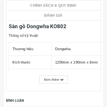
CHÍNH SÁCH & QUY ĐỊNH
ĐÁNH GIÁ
Sàn gỗ Dongwha KO802
Thông số kỹ thuật:
Thương hiệu
Dongwha
Kích thước
1200mm x 190mm x 8mm
Đóng gói
7 tấm, 1.596m2/hộp
Xem thêm
Xuất xứ
Hàn Quốc
BÌNH LUẬN
Dongwha
là loại sàn gỗ cao cấp được sản xuât