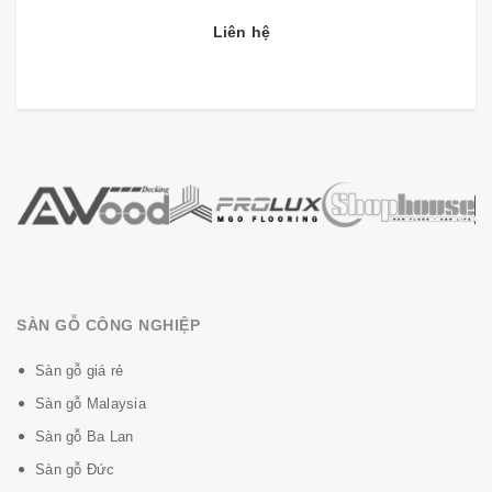
chất.
Dongwha
đạt chúng chỉ sàn gỗ không có chất
Liên hệ
độc hại E0, hoàn toàn tốt cho sức khỏe người sử dụng.
SÀN GỖ CÔNG NGHIỆP
Sàn gỗ giá rẻ
Sàn gỗ Malaysia
Sàn gỗ Ba Lan
Sàn gỗ Đức