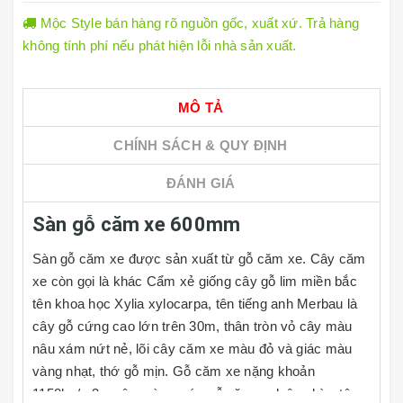
Mộc Style bán hàng rõ nguồn gốc, xuất xứ. Trả hàng
không tính phí nếu phát hiện lỗi nhà sản xuất.
MÔ TẢ
CHÍNH SÁCH & QUY ĐỊNH
ĐÁNH GIÁ
Sàn gỗ căm xe 600mm
Sàn gỗ căm xe được sản xuất từ gỗ căm xe. Cây căm
xe còn gọi là khác Cẩm xẻ giống cây gỗ lim miền bắc
tên khoa học Xylia xylocarpa, tên tiếng anh Merbau là
cây gỗ cứng cao lớn trên 30m, thân tròn vỏ cây màu
nâu xám nứt nẻ, lõi cây căm xe màu đỏ và giác màu
vàng nhạt, thớ gỗ mịn. Gỗ căm xe nặng khoản
1150kg/m3, ngâm vào nước gỗ căm xe luôn chìm tận