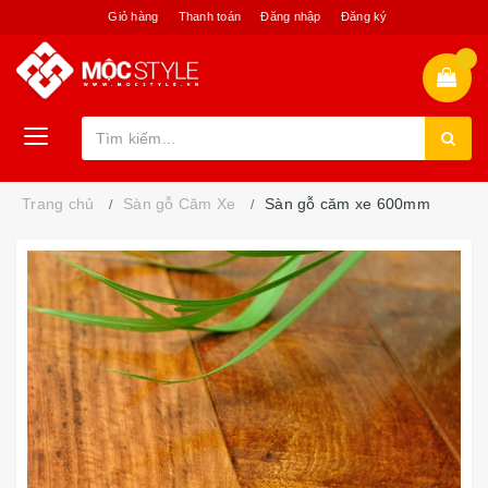
Giỏ hàng
Thanh toán
Đăng nhập
Đăng ký
Trang chủ
Sàn gỗ Căm Xe
Sàn gỗ căm xe 600mm