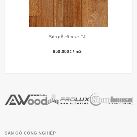
sau đó chuyển đến dây truyền chạy hèm và đánh nhám
bền mặt
- Toàn thanh ván sàn căm xe được phủ 2k (chống
thấm), bề mặt ván sàn căm xe được sơn UV bóng mờ
50%
Sàn gỗ căm xe FJL
- Phân biệt màu: Ván sàn căm xe hoàn thiện có màu
850.000₫
/ m2
vàng cánh gián, sau thời gian sử dụng gỗ từ từ chuyển
sang màu đỏ bầm
Trong các loại sàn gỗ tự nhiên đang có, sàn gỗ căm
xe được sử dụng nhiều nhất bởi những tính năng ưu
việt của gỗ căm xe: cây gỗ cứng, không mối mọi, chịu
nước, không ẩm mốc, giá sàn gỗ căm xe rẻ hơn gõ đỏ,
lim và giáng hương
Sàn gỗ căm xe
có giá trị, màu sắc truyền thống thuần
việt chúng được lót ở nhưng nơi sang trọng như biệt
SÀN GỖ CÔNG NGHIỆP
thư, dinh thự, resort, phòng khách, nhà hàng nhật...