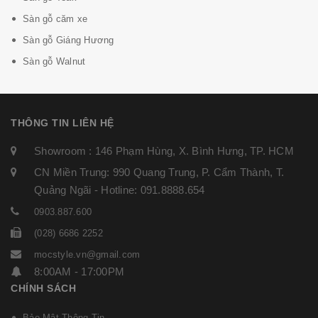
Sàn gỗ căm xe
Sàn gỗ Giáng Hương
Sàn gỗ Walnut
THÔNG TIN LIÊN HỆ
Showroom : 146 Phạm Hùng, X. Bình Hưng, TP. HCM
CN Miền Trung: 990 Quang Trung, P. Cẩm Thành, T.
Quảng Ngãi - Hotline: 091.8888.654
0903.887.600
(028) 6686 2252
mocstyle.vn@gmail.com
8:00AM - 17:00PM
CHÍNH SÁCH
Bảo Mật Thông Tin