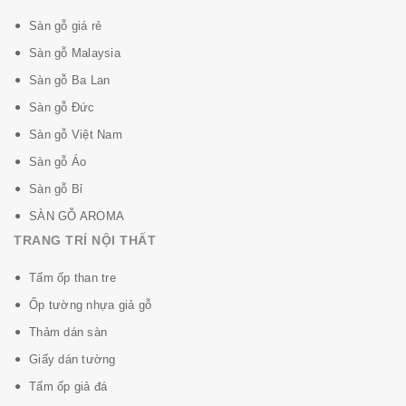
Lắp đặt
sàn gỗ căm xe
phải dùng keo sữa (keo hệ
Sàn gỗ giá rẻ
nước) trải xốp bạc 3mm, chừa sàn cách tường 12mm
Sàn gỗ Malaysia
khi đóng len tường căm xe trang trí và che khoản hơ
Sàn gỗ Ba Lan
này, không nên lựa màu khi lắp đặt sẽ làm sàn gỗ
Sàn gỗ Đức
mất đi tính tự nhiên.
Sàn gỗ Việt Nam
Lưu ý khi sử dụng: Thường xuyên hút bụi, lau sàn sạch
Sàn gỗ Áo
tránh đất cát dễ làm trầy sàn, giữ sàn gỗ căm xe trong
Sàn gỗ Bỉ
khô ráo, tránh kéo lê vật làm trầy mặt sàn.
SÀN GỖ AROMA
TRANG TRÍ NỘI THẤT
Tấm ốp than tre
Ốp tường nhựa giả gỗ
Thảm dán sàn
Giấy dán tường
Tấm ốp giả đá