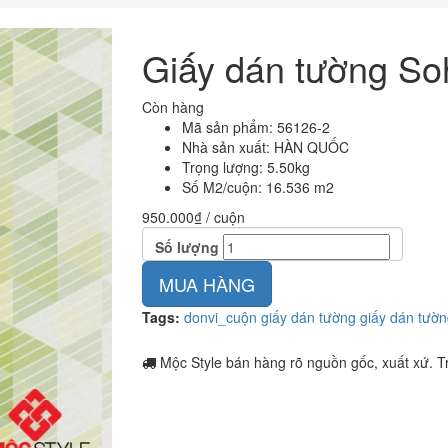
Giấy dán tường So
Còn hàng
Mã sản phẩm: 56126-2
Nhà sản xuất: HÀN QUỐC
Trọng lượng: 5.50kg
Số M2/cuộn: 16.536 m2
950.000₫
/ cuộn
Số lượng
MUA HÀNG
Tags:
donvi_cuộn
giấy dán tường
giấy dán tườ
Mộc Style bán hàng rõ nguồn gốc, xuất xứ. Tr