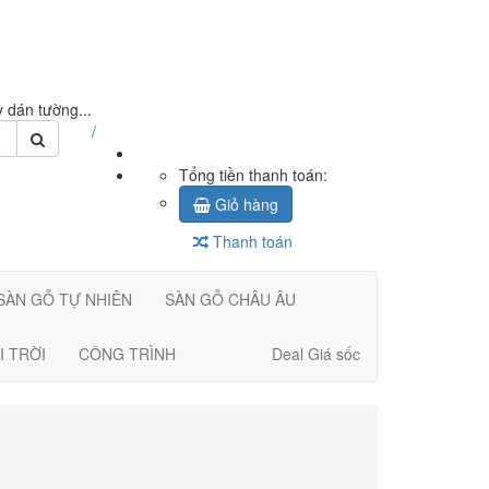
 dán tường...
/
Tổng tiền thanh toán:
Giỏ hàng
Thanh toán
SÀN GỖ TỰ NHIÊN
SÀN GỖ CHÂU ÂU
I TRỜI
CÔNG TRÌNH
Deal Giá sốc