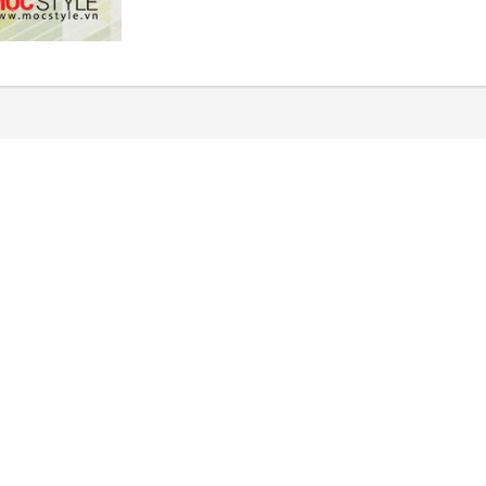
 tường hàn quốc Soho có một phong cách nhất định, nhỏ gọn và thời tra
kế hoa, mô hình hình học trong cứu trợ và các mẫu 3D hiện đại. Giấy d
 số 100 dự án thiết kế tốt nhất cạnh tranh trong giải thưởng Compas
 khu căn hộ cao cấp, biệt thự, khách sạn....