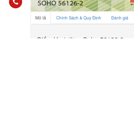
Mô tả
Chính Sách & Quy Định
Đánh giá
Giấy dán tường Soho 56126-2
Nghệ thuật, hình học và trí tưởng tượng: Giấy dán
được thực hiện với công nghệ trang trí với thiết 
nhận quốc tế, bao gồm các lựa chọn của mình trong
vật liệu cho việc trang trí nội thất nhà ở, chung cư,