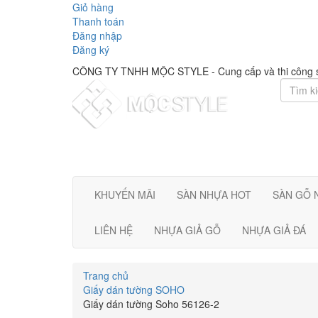
Giỏ hàng
Thanh toán
Đăng nhập
Đăng ký
CÔNG TY TNHH MỘC STYLE - Cung cấp và thi công sàn 
KHUYẾN MÃI
SÀN NHỰA
HOT
SÀN GỖ 
LIÊN HỆ
NHỰA GIẢ GỖ
NHỰA GIẢ ĐÁ
Trang chủ
Giấy dán tường SOHO
Giấy dán tường Soho 56126-2