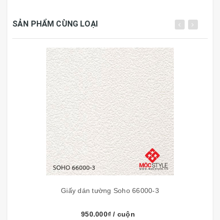
SẢN PHẨM CÙNG LOẠI
TÍNH NĂNG GIẤY DÁN TƯỜNG
- Flashlight:
Chịu được ánh sáng mặt trời.
- Washable:
Vệ sinh bằng khăn với nước và xà
phòng vắt khô.
-
Peelable:
Giấy 2 lớp.
-
Straight-Match:
Ghép bông (hoa văn) thẳng hàng.
-
Straight-Match:
Ghép bông (hoa văn) sát mí.
Giấy dán tường Soho 66000-3
950.000₫
/ cuộn