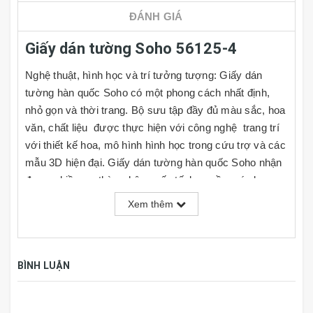
ĐÁNH GIÁ
Giấy dán tường Soho 56125-4
Nghệ thuật, hình học và trí tưởng tượng: Giấy dán
tường hàn quốc Soho có một phong cách nhất định,
nhỏ gọn và thời trang. Bộ sưu tập đầy đủ màu sắc, hoa
văn, chất liệu được thực hiện với công nghệ trang trí
với thiết kế hoa, mô hình hình học trong cứu trợ và các
mẫu 3D hiện đại. Giấy dán tường hàn quốc Soho nhận
được nhiều sự thừa nhận quốc tế, bao gồm các lựa
chọn của mình trong số 100 dự án thiết kế tốt nhất
Xem thêm
cạnh tranh trong giải thưởng Compasso D'Oro 2010
ADI. Giấy dán tường Soho lý tưởng là vật liệu cho việc
trang trí nội thất nhà ở, chung cư, khu căn hộ cao cấp,
BÌNH LUẬN
biệt thự, khách sạn....