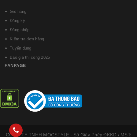
Giỏ hàng
Đăng ký
Đăng nhập
Kiểm tra đơn hàng
Tuyển dụng
Báo giá thi công 2025
FANPAGE
CÔNG TY TNHH MOCSTYLE - Số Giấy Phép ĐKKD / MST: