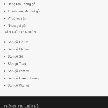
Hàng rào - cồng gỗ
Thanh lam, đà, cột gỗ
Vỉ gỗ lót sàn
Nhựa giả gỗ
SÀN GỖ TỰ NHIÊN
Sàn gỗ Gõ Đỏ
Sàn gỗ Chiuliu
Sàn gỗ Sồi
Sàn gỗ Teak
Sàn gỗ căm xe
Sàn gỗ Giáng Hương
Sàn gỗ Walnut
THÔNG TIN LIÊN HỆ