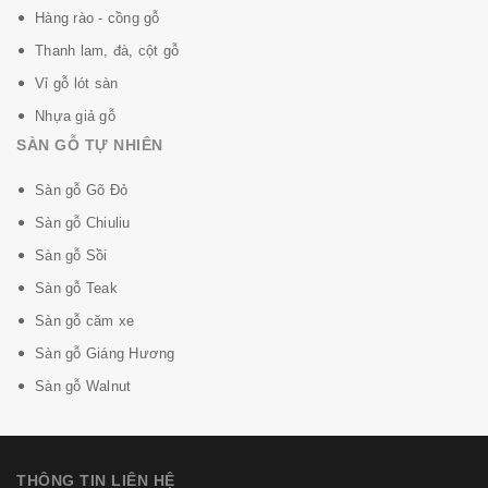
Hàng rào - cồng gỗ
Thanh lam, đà, cột gỗ
Vỉ gỗ lót sàn
Nhựa giả gỗ
SÀN GỖ TỰ NHIÊN
Sàn gỗ Gõ Đỏ
Sàn gỗ Chiuliu
Sàn gỗ Sồi
Sàn gỗ Teak
Sàn gỗ căm xe
Sàn gỗ Giáng Hương
Sàn gỗ Walnut
THÔNG TIN LIÊN HỆ