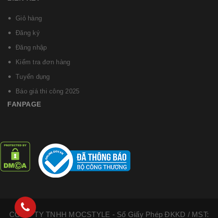
Giỏ hàng
Đăng ký
Đăng nhập
Kiểm tra đơn hàng
Tuyển dụng
Báo giá thi công 2025
FANPAGE
CÔNG TY TNHH MOCSTYLE - Số Giấy Phép ĐKKD / MST: