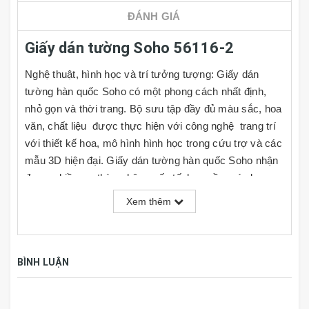
ĐÁNH GIÁ
Giấy dán tường Soho 56116-2
Nghệ thuật, hình học và trí tưởng tượng: Giấy dán
tường hàn quốc Soho có một phong cách nhất định,
nhỏ gọn và thời trang. Bộ sưu tập đầy đủ màu sắc, hoa
văn, chất liệu được thực hiện với công nghệ trang trí
với thiết kế hoa, mô hình hình học trong cứu trợ và các
mẫu 3D hiện đại. Giấy dán tường hàn quốc Soho nhận
được nhiều sự thừa nhận quốc tế, bao gồm các lựa
chọn của mình trong số 100 dự án thiết kế tốt nhất
Xem thêm
cạnh tranh trong giải thưởng Compasso D'Oro 2010
ADI. Giấy dán tường Soho lý tưởng là vật liệu cho việc
trang trí nội thất nhà ở, chung cư, khu căn hộ cao cấp,
BÌNH LUẬN
biệt thự, khách sạn....