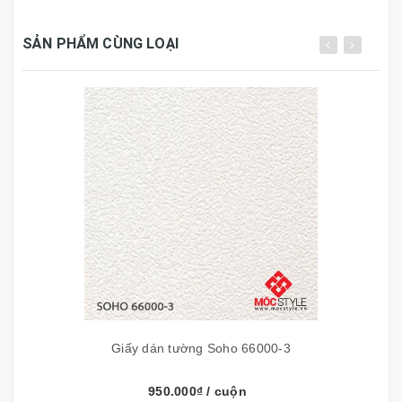
SẢN PHẨM CÙNG LOẠI
TÍNH NĂNG GIẤY DÁN TƯỜNG
- Flashlight:
Chịu được ánh sáng mặt trời.
- Washable:
Vệ sinh bằng khăn với nước và xà
phòng vắt khô.
-
Peelable:
Giấy 2 lớp.
-
Straight-Match:
Ghép bông (hoa văn) thẳng hàng.
-
Straight-Match:
Ghép bông (hoa văn) sát mí.
Giấy dán tường Soho 66000-3
950.000₫
/ cuộn