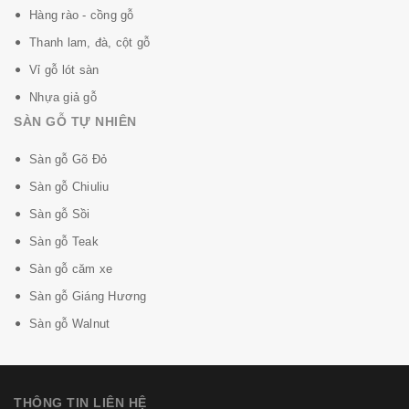
Hàng rào - cồng gỗ
Thanh lam, đà, cột gỗ
Vỉ gỗ lót sàn
Nhựa giả gỗ
SÀN GỖ TỰ NHIÊN
Sàn gỗ Gõ Đỏ
Sàn gỗ Chiuliu
Sàn gỗ Sồi
Sàn gỗ Teak
Sàn gỗ căm xe
Sàn gỗ Giáng Hương
Sàn gỗ Walnut
THÔNG TIN LIÊN HỆ