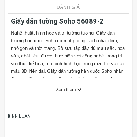
ĐÁNH GIÁ
Giấy dán tường Soho 56089-2
Nghệ thuật, hình học và trí tưởng tượng: Giấy dán
tường hàn quốc Soho có một phong cách nhất định,
nhỏ gọn và thời trang. Bộ sưu tập đầy đủ màu sắc, hoa
văn, chất liệu được thực hiện với công nghệ trang trí
với thiết kế hoa, mô hình hình học trong cứu trợ và các
mẫu 3D hiện đại. Giấy dán tường hàn quốc Soho nhận
được nhiều sự thừa nhận quốc tế, bao gồm các lựa
chọn của mình trong số 100 dự án thiết kế tốt nhất
Xem thêm
cạnh tranh trong giải thưởng Compasso D'Oro 2010
ADI. Giấy dán tường Soho lý tưởng là vật liệu cho việc
trang trí nội thất nhà ở, chung cư, khu căn hộ cao cấp,
BÌNH LUẬN
biệt thự, khách sạn....