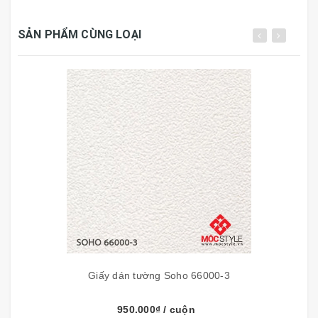
SẢN PHẨM CÙNG LOẠI
TÍNH NĂNG GIẤY DÁN TƯỜNG
- Flashlight:
Chịu được ánh sáng mặt trời.
- Washable:
Vệ sinh bằng khăn với nước và xà
phòng vắt khô.
-
Peelable:
Giấy 2 lớp.
-
Straight-Match:
Ghép bông (hoa văn) thẳng hàng.
-
Straight-Match:
Ghép bông (hoa văn) sát mí.
Giấy dán tường Soho 66000-3
950.000₫
/ cuộn