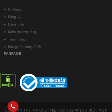
Giỏ hàng
Đăng ký
Đăng nhập
Kiểm tra đơn hàng
Tuyển dụng
Báo giá thi công 2025
FANPAGE
CÔNG TY TNHH MOCSTYLE - Số Giấy Phép ĐKKD / MST: