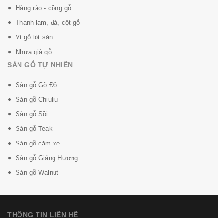
Hàng rào - cồng gỗ
Thanh lam, đà, cột gỗ
Vỉ gỗ lót sàn
Nhựa giả gỗ
SÀN GỖ TỰ NHIÊN
Sàn gỗ Gõ Đỏ
Sàn gỗ Chiuliu
Sàn gỗ Sồi
Sàn gỗ Teak
Sàn gỗ căm xe
Sàn gỗ Giáng Hương
Sàn gỗ Walnut
THÔNG TIN LIÊN HỆ