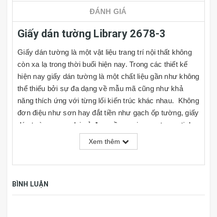
ĐÁNH GIÁ
Giấy dán tường Library 2678-3
Giấy dán tường là một vật liệu trang trí nội thất không
còn xa lạ trong thời buổi hiện nay. Trong các thiết kế
hiện nay giấy dán tường là một chất liệu gần như không
thể thiếu bởi sự đa dạng về mẫu mã cũng như khả
năng thích ứng với từng lối kiến trúc khác nhau. Không
đơn điệu như sơn hay đắt tiền như gạch ốp tường, giấy
dán tường mang lại vẻ đẹp mềm mại, sang trọng, tinh
tế và rất đa dạng về kiểu mẫu cho người dùng lựa
Xem thêm
chọn, đồng thời giá cả cũng rất phải chăng. Cùng với
đó người dùng có thể tự do phối hợp theo ý thích hoặc
nhu cầu sử dụng của mình tại nhiều mảng tường khác
BÌNH LUẬN
nhau trong căn phòng.