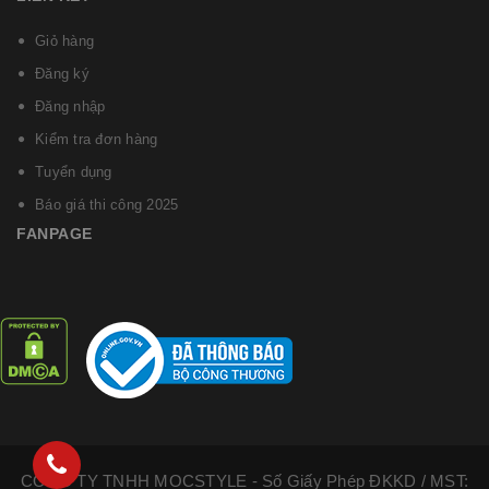
Giỏ hàng
Đăng ký
Đăng nhập
Kiểm tra đơn hàng
Tuyển dụng
Báo giá thi công 2025
FANPAGE
CÔNG TY TNHH MOCSTYLE - Số Giấy Phép ĐKKD / MST: