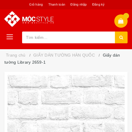
Giỏ hàng
Thanh toán
Đăng nhập
Đăng ký
Trang chủ
GIẤY DÁN TƯỜNG HÀN QUỐC
Giấy dán
tường Library 2659-1