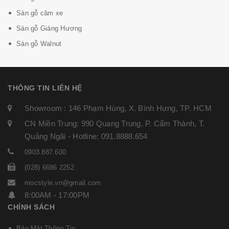
Sàn gỗ căm xe
Sàn gỗ Giáng Hương
Sàn gỗ Walnut
THÔNG TIN LIÊN HỆ
Showroom : 146 Phạm Hùng, X. Bình Hưng, TP. HCM
CN Miền Trung: 990 Quang Trung, P. Cẩm Thành, T.
Quảng Ngãi - Hotline: 091.8888.654
0903.887.600
(028) 6686 2252
mocstyle.vn@gmail.com
8:00AM - 17:00PM
CHÍNH SÁCH
Bảo Mật Thông Tin