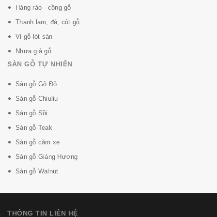
Hàng rào - cồng gỗ
Thanh lam, đà, cột gỗ
Vỉ gỗ lót sàn
Nhựa giả gỗ
SÀN GỖ TỰ NHIÊN
Sàn gỗ Gõ Đỏ
Sàn gỗ Chiuliu
Sàn gỗ Sồi
Sàn gỗ Teak
Sàn gỗ căm xe
Sàn gỗ Giáng Hương
Sàn gỗ Walnut
THÔNG TIN LIÊN HỆ