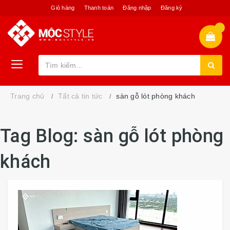
Giỏ hàng
Thanh toán
Đăng nhập
Đăng ký
Trang chủ
Tất cả tin tức
sàn gỗ lót phòng khách
Tag Blog: sàn gỗ lót phòng
khách