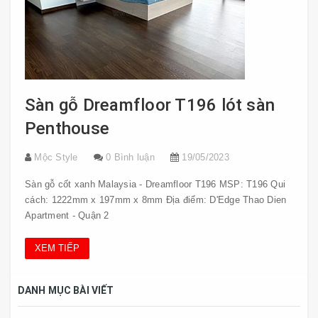
Sàn gỗ Dreamfloor T196 lót sàn
Penthouse
Mộc Style
0 Bình luận
19/05/2023
Sàn gỗ cốt xanh Malaysia - Dreamfloor T196 MSP: T196 Qui
cách: 1222mm x 197mm x 8mm Địa điểm: D'Edge Thao Dien
Apartment - Quận 2
XEM TIẾP
DANH MỤC BÀI VIẾT