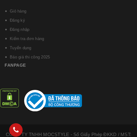
Giỏ hàng
Đăng ký
Đăng nhập
Kiểm tra đơn hàng
Tuyển dụng
Báo giá thi công 2025
FANPAGE
CÔNG TY TNHH MOCSTYLE - Số Giấy Phép ĐKKD / MST: